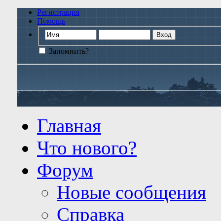
Регистрация
Помощь
Запомнить?
Главная
Что нового?
Форум
Новые сообщения
Справка