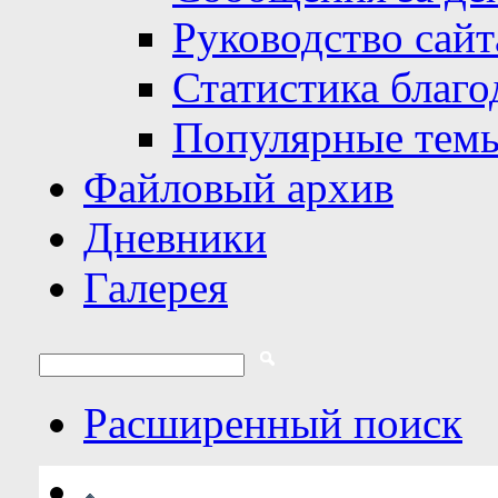
Руководство сайт
Статистика благо
Популярные тем
Файловый архив
Дневники
Галерея
Расширенный поиск