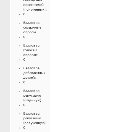
сообщения
посетителей
(полученных):
0
Баллов за
созданные
опросы:
0
Баллов за
голоса в
опросах:
0
Баллов за
добавленных
друзей:
0
Баллов за
репутацию
(отданную):
0
Баллов за
репутацию
(полученную):
0