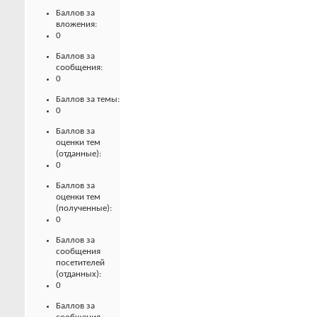
Баллов за
вложения:
0
Баллов за
сообщения:
0
Баллов за темы:
0
Баллов за
оценки тем
(отданные):
0
Баллов за
оценки тем
(полученные):
0
Баллов за
сообщения
посетителей
(отданных):
0
Баллов за