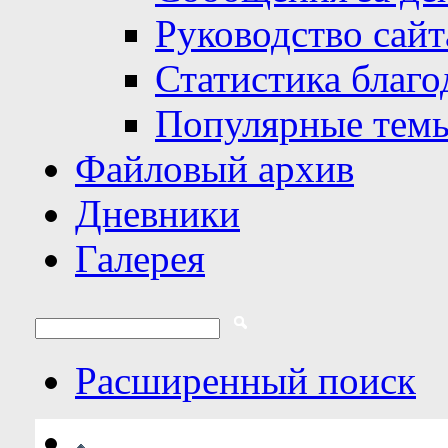
Руководство сайт
Статистика благо
Популярные тем
Файловый архив
Дневники
Галерея
Расширенный поиск