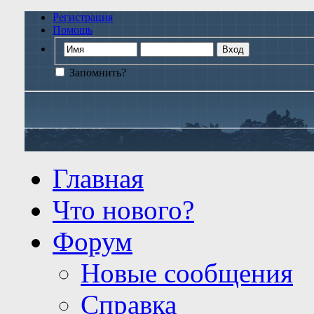
Регистрация
Помощь
Запомнить?
Главная
Что нового?
Форум
Новые сообщения
Справка