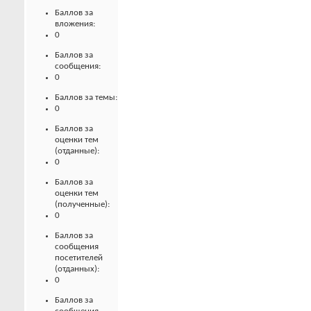
Баллов за
вложения:
0
Баллов за
сообщения:
0
Баллов за темы:
0
Баллов за
оценки тем
(отданные):
0
Баллов за
оценки тем
(полученные):
0
Баллов за
сообщения
посетителей
(отданных):
0
Баллов за