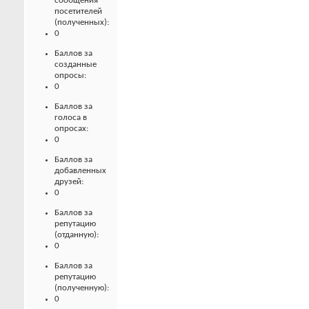
сообщения
посетителей
(полученных):
0
Баллов за
созданные
опросы:
0
Баллов за
голоса в
опросах:
0
Баллов за
добавленных
друзей:
0
Баллов за
репутацию
(отданную):
0
Баллов за
репутацию
(полученную):
0