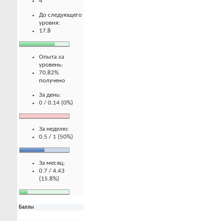
4
До следующего
уровня:
17.8
Опыта за
уровень:
70.82%
получено
За день:
0 / 0.14 (0%)
За неделю:
0.5 / 1 (50%)
За месяц:
0.7 / 4.43
(15.8%)
Баллы