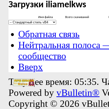
Загрузки iliamelkws
Имя файла
Всего скачиваний
Обратная связь
Нейтральная полоса 
сообщество
Вверх
Текущее время:
05:35
. 
Powered by
vBulletin®
Ve
Copyright © 2026 vBulleti