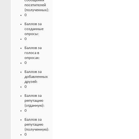
сообщения
посетителей
(полученных):
0
Баллов за
созданные
опросы:
0
Баллов за
голоса в
опросах:
0
Баллов за
добавленных
друзей:
0
Баллов за
репутацию
(отданную):
0
Баллов за
репутацию
(полученную):
0