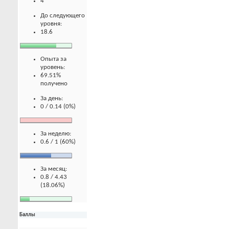
4
До следующего
уровня:
18.6
Опыта за
уровень:
69.51%
получено
За день:
0 / 0.14 (0%)
За неделю:
0.6 / 1 (60%)
За месяц:
0.8 / 4.43
(18.06%)
Баллы