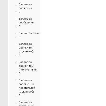
Баллов за
вложения:
0
Баллов за
сообщения:
0
Баллов за темы:
0
Баллов за
оценки тем
(отданные):
0
Баллов за
оценки тем
(полученные):
0
Баллов за
сообщения
посетителей
(отданных):
0
Баллов за