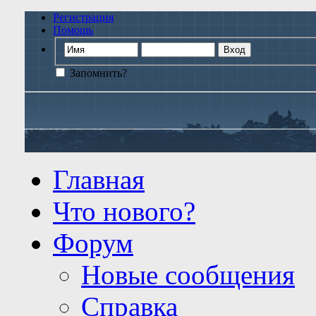
Регистрация
Помощь
Запомнить?
Главная
Что нового?
Форум
Новые сообщения
Справка