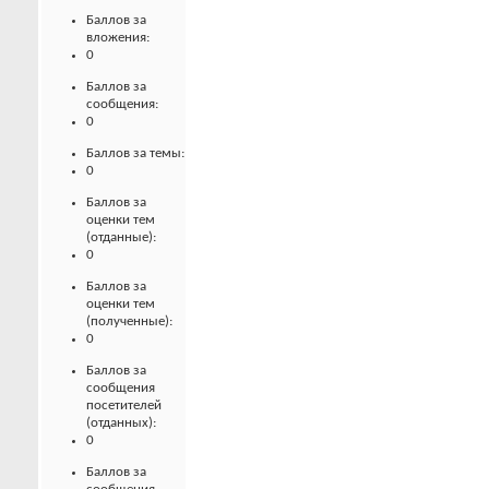
Баллов за
вложения:
0
Баллов за
сообщения:
0
Баллов за темы:
0
Баллов за
оценки тем
(отданные):
0
Баллов за
оценки тем
(полученные):
0
Баллов за
сообщения
посетителей
(отданных):
0
Баллов за