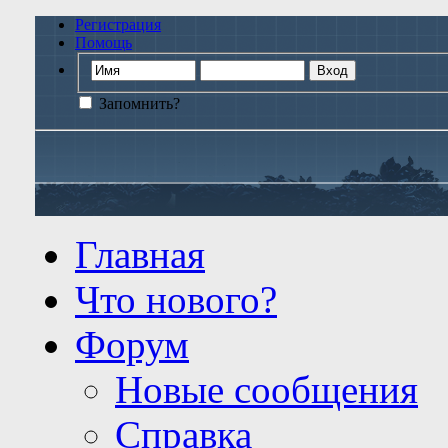
Регистрация
Помощь
Запомнить?
Главная
Что нового?
Форум
Новые сообщения
Справка