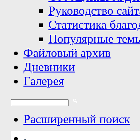
Руководство сайт
Статистика благо
Популярные тем
Файловый архив
Дневники
Галерея
Расширенный поиск