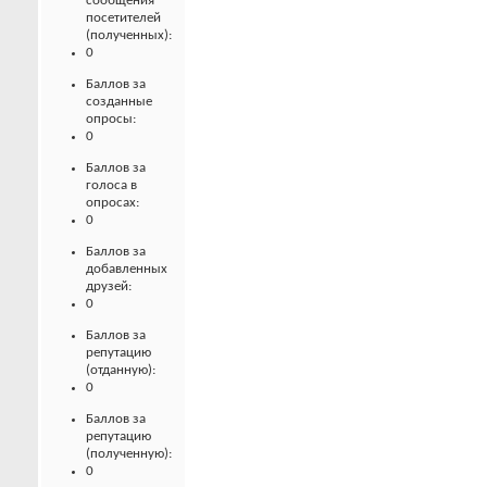
сообщения
посетителей
(полученных):
0
Баллов за
созданные
опросы:
0
Баллов за
голоса в
опросах:
0
Баллов за
добавленных
друзей:
0
Баллов за
репутацию
(отданную):
0
Баллов за
репутацию
(полученную):
0