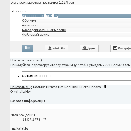
Эта страница была посещена
1,124
раз
Tab Content
Активность mihailzikkv
Обо мне
Активность
Благодарности и симпатия
Файловый архив
Все
mihailzikkv
Друзья
Фотограф
Новая активность (
)
Пожалуйста, перезагрузите эту страницу, чтобы увидеть 200+ новых элем
Старая активность
Показать ещё
Больше ничего нет
Больше ничего нового
О mihailzikkv
Базовая информация
Дата рождения
13.09.1978 (47)
О mihailzikkv