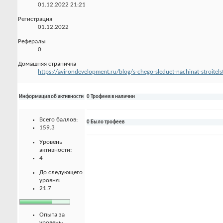
01.12.2022
21:21
Регистрация
01.12.2022
Рефералы
0
Домашняя страничка
https://avirondevelopment.ru/blog/s-chego-sleduet-nachinat-stroitel
Информация об активности
0 Трофеев в наличии
Всего баллов:
0 Было трофеев
159.3
Уровень
активности:
4
До следующего
уровня:
21.7
Опыта за
уровень: