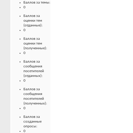
Баллов за темы:
0
Баллов за
оценки тем
(отданные):
0
Баллов за
оценки тем
(полученные):
0
Баллов за
сообщения
посетителей
(отданных):
0
Баллов за
сообщения
посетителей
(полученных):
0
Баллов за
созданные
опросы:
0