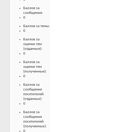
Баллов за
сообщения:
0
Баллов за темы:
0
Баллов за
оценки тем
(отданные):
0
Баллов за
оценки тем
(полученные):
0
Баллов за
сообщения
посетителей
(отданных):
0
Баллов за
сообщения
посетителей
(полученных):
0