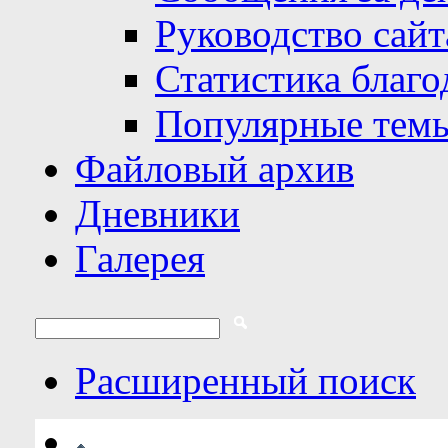
Руководство сайт
Статистика благо
Популярные тем
Файловый архив
Дневники
Галерея
Расширенный поиск