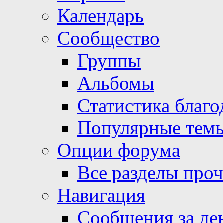
Календарь
Сообщество
Группы
Альбомы
Статистика благо
Популярные тем
Опции форума
Все разделы про
Навигация
Сообщения за де