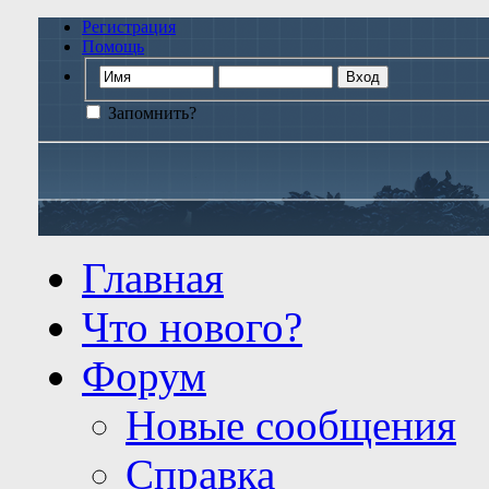
Регистрация
Помощь
Запомнить?
Главная
Что нового?
Форум
Новые сообщения
Справка