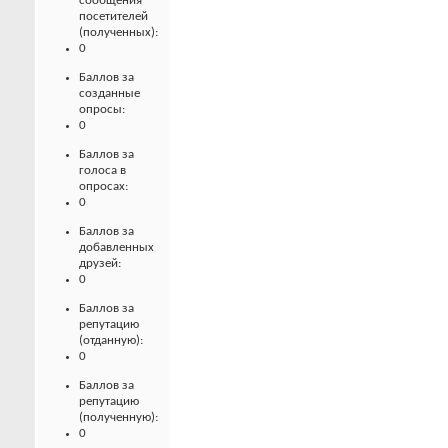
сообщения
посетителей
(полученных):
0
Баллов за
созданные
опросы:
0
Баллов за
голоса в
опросах:
0
Баллов за
добавленных
друзей:
0
Баллов за
репутацию
(отданную):
0
Баллов за
репутацию
(полученную):
0