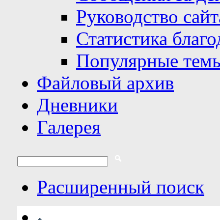
Руководство сайт
Статистика благо
Популярные тем
Файловый архив
Дневники
Галерея
Расширенный поиск