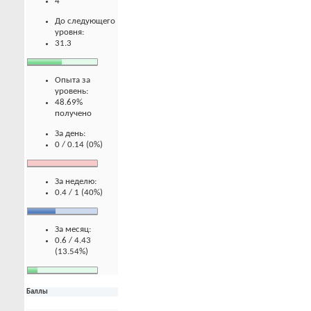
4
До следующего
уровня:
31.3
Опыта за
уровень:
48.69%
получено
За день:
0 / 0.14 (0%)
За неделю:
0.4 / 1 (40%)
За месяц:
0.6 / 4.43
(13.54%)
Баллы