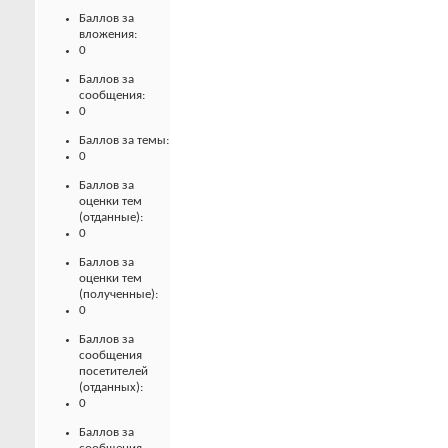
Баллов за
вложения:
0
Баллов за
сообщения:
0
Баллов за темы:
0
Баллов за
оценки тем
(отданные):
0
Баллов за
оценки тем
(полученные):
0
Баллов за
сообщения
посетителей
(отданных):
0
Баллов за