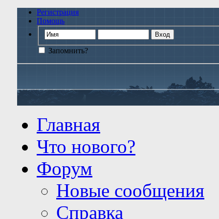
Регистрация
Помощь
Запомнить?
Главная
Что нового?
Форум
Новые сообщения
Справка