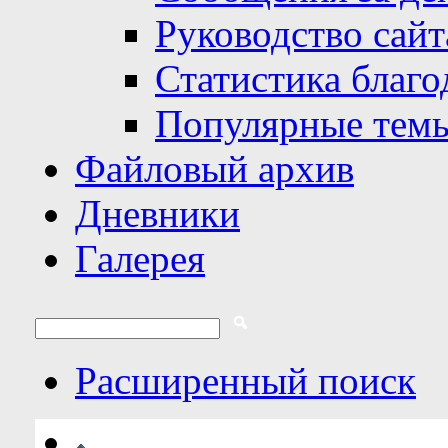
Руководство сайт
Статистика благо
Популярные тем
Файловый архив
Дневники
Галерея
Расширенный поиск