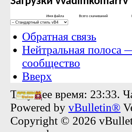
Загрузки vvadimkomarrv
Имя файла
Всего скачиваний
Обратная связь
Нейтральная полоса 
сообщество
Вверх
Текущее время:
23:33
. 
Powered by
vBulletin®
Ve
Copyright © 2026 vBulleti