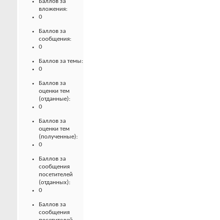
Баллов за
вложения:
0
Баллов за
сообщения:
0
Баллов за темы:
0
Баллов за
оценки тем
(отданные):
0
Баллов за
оценки тем
(полученные):
0
Баллов за
сообщения
посетителей
(отданных):
0
Баллов за
сообщения