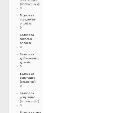
посетителей
(полученных):
0
Баллов за
созданные
опросы:
0
Баллов за
голоса в
опросах:
0
Баллов за
добавленных
друзей:
0
Баллов за
репутацию
(отданную):
0
Баллов за
репутацию
(полученную):
0
Баллов за очки