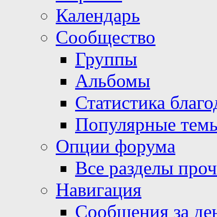
Календарь
Сообщество
Группы
Альбомы
Статистика благо
Популярные тем
Опции форума
Все разделы про
Навигация
Сообщения за де