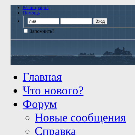
Регистрация
Помощь
Запомнить?
Главная
Что нового?
Форум
Новые сообщения
Справка