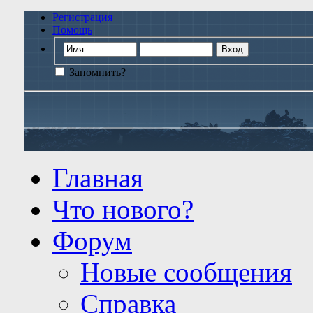
Регистрация
Помощь
Запомнить?
Главная
Что нового?
Форум
Новые сообщения
Справка