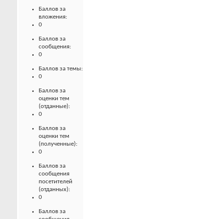
Баллов за
вложения:
0
Баллов за
сообщения:
0
Баллов за темы:
0
Баллов за
оценки тем
(отданные):
0
Баллов за
оценки тем
(полученные):
0
Баллов за
сообщения
посетителей
(отданных):
0
Баллов за