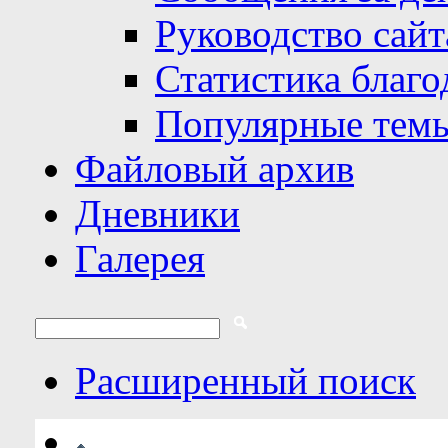
Руководство сайт
Статистика благо
Популярные тем
Файловый архив
Дневники
Галерея
Расширенный поиск