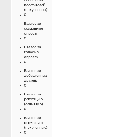
сообщения
посетителей
(полученных):
0
Баллов за
созданные
опросы:
0
Баллов за
голоса в
опросах:
0
Баллов за
добавленных
друзей:
0
Баллов за
репутацию
(отданную):
0
Баллов за
репутацию
(полученную):
0