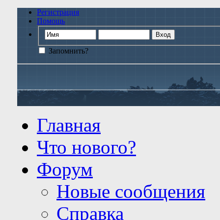
Регистрация
Помощь
Запомнить?
Главная
Что нового?
Форум
Новые сообщения
Справка