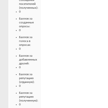
сообщения
посетителей
(полученных):
0
Баллов за
созданные
опросы:
0
Баллов за
голоса в
опросах:
0
Баллов за
добавленных
друзей:
0
Баллов за
репутацию
(отданную):
0
Баллов за
репутацию
(полученную):
0