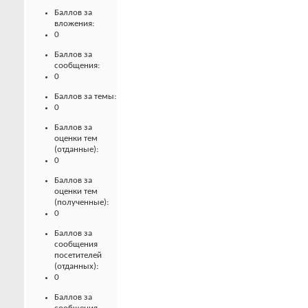
Баллов за
вложения:
0
Баллов за
сообщения:
0
Баллов за темы:
0
Баллов за
оценки тем
(отданные):
0
Баллов за
оценки тем
(полученные):
0
Баллов за
сообщения
посетителей
(отданных):
0
Баллов за