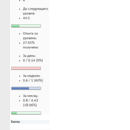
4
До следующего
уровня:
44.5
Опыта за
уровень:
27.05%
получено
За день:
0 / 0.14 (0%)
За неделю:
0.6 / 1 (60%)
За месяц:
0.8 / 4.43
(18.06%)
Баллы