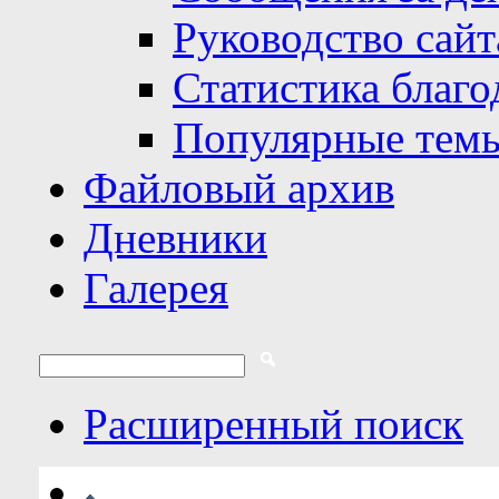
Руководство сайт
Статистика благо
Популярные тем
Файловый архив
Дневники
Галерея
Расширенный поиск