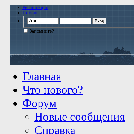
Регистрация
Помощь
Запомнить?
Главная
Что нового?
Форум
Новые сообщения
Справка