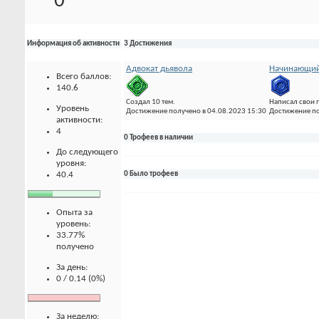
0
Информация об активности
3 Достижения
Адвокат дьявола
Начинающий
Всего баллов:
140.6
Создал 10 тем.
Написал свои 
Уровень
Достижение получено в 04.08.2023 15:30
Достижение по
активности:
4
0 Трофеев в наличии
До следующего
уровня:
40.4
0 Было трофеев
Опыта за
уровень:
33.77%
получено
За день:
0 / 0.14 (0%)
За неделю: