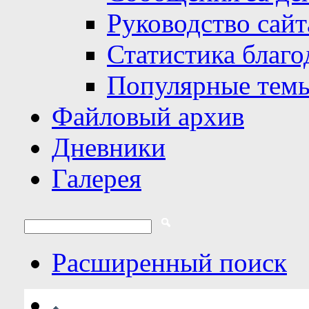
Руководство сайт
Статистика благо
Популярные тем
Файловый архив
Дневники
Галерея
Расширенный поиск