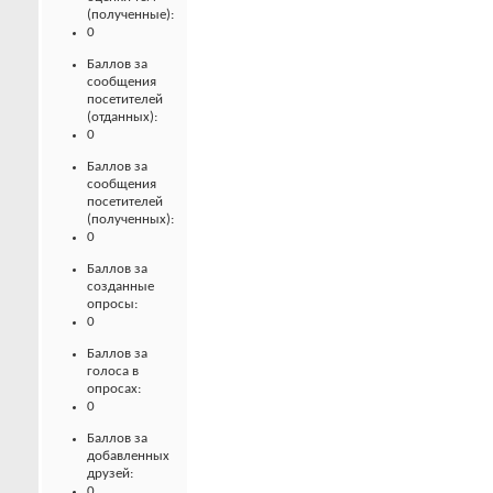
(полученные):
0
Баллов за
сообщения
посетителей
(отданных):
0
Баллов за
сообщения
посетителей
(полученных):
0
Баллов за
созданные
опросы:
0
Баллов за
голоса в
опросах:
0
Баллов за
добавленных
друзей:
0