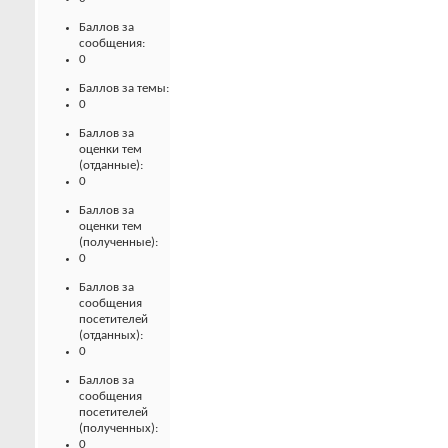
Баллов за
сообщения:
0
Баллов за темы:
0
Баллов за
оценки тем
(отданные):
0
Баллов за
оценки тем
(полученные):
0
Баллов за
сообщения
посетителей
(отданных):
0
Баллов за
сообщения
посетителей
(полученных):
0