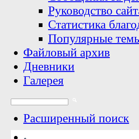
Руководство сайт
Статистика благо
Популярные тем
Файловый архив
Дневники
Галерея
Расширенный поиск