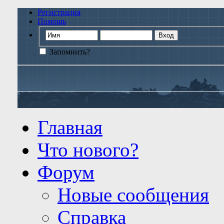
Регистрация
Помощь
Запомнить?
Главная
Что нового?
Форум
Новые сообщения
Справка