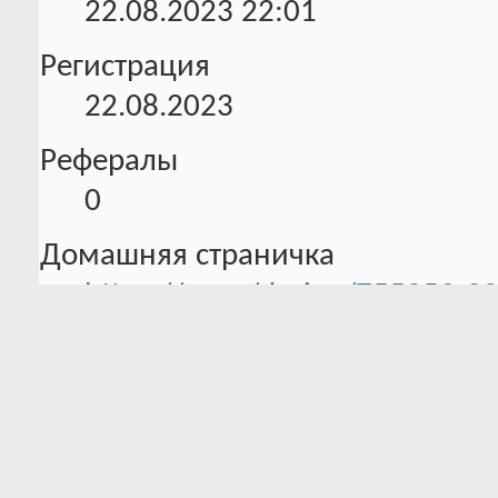
22.08.2023
22:01
Регистрация
22.08.2023
Рефералы
0
Домашняя страничка
https://vc.ru/design/755259-20
dizaynu-2023-goda
Информация об активности
0 Трофеев в наличии
Всего баллов:
0 Было трофеев
133