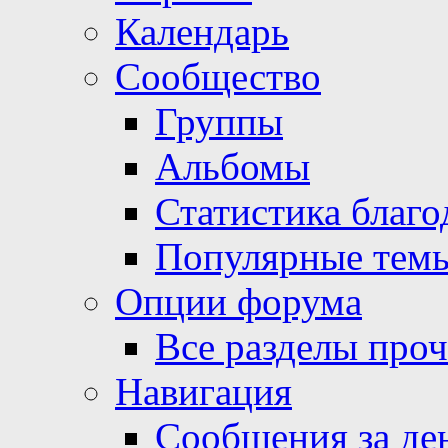
Календарь
Сообщество
Группы
Альбомы
Статистика благо
Популярные тем
Опции форума
Все разделы про
Навигация
Сообщения за де