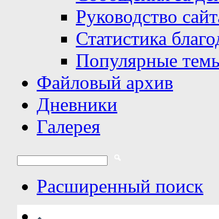
Руководство сайт
Статистика благо
Популярные тем
Файловый архив
Дневники
Галерея
Расширенный поиск