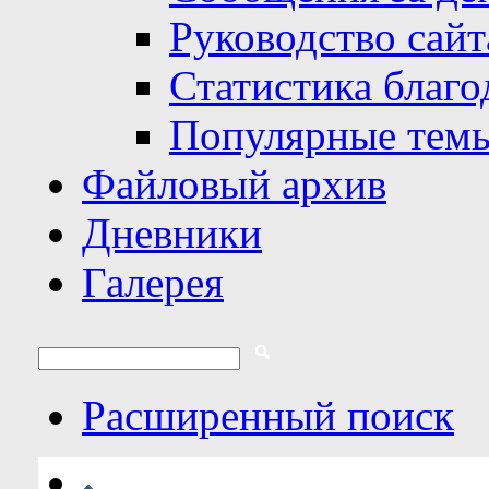
Руководство сайт
Статистика благо
Популярные тем
Файловый архив
Дневники
Галерея
Расширенный поиск