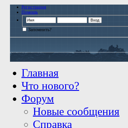
Регистрация
Помощь
Запомнить?
Главная
Что нового?
Форум
Новые сообщения
Справка