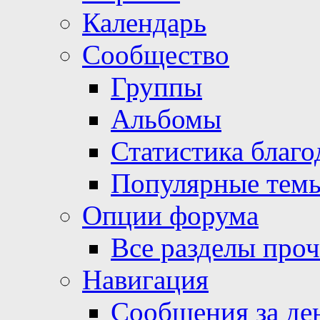
Календарь
Сообщество
Группы
Альбомы
Статистика благо
Популярные тем
Опции форума
Все разделы про
Навигация
Сообщения за де