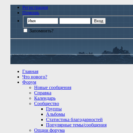
Регистрация
Помощь
Запомнить?
Главная
Что нового?
Форум
Новые сообщения
Справка
Календарь
Сообщество
Группы
Альбомы
Статистика благодарностей
Популярные темы/сообщения
Опции форума