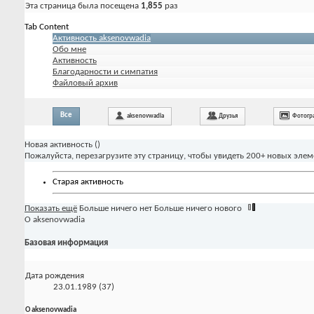
Эта страница была посещена
1,855
раз
Tab Content
Активность aksenovwadia
Обо мне
Активность
Благодарности и симпатия
Файловый архив
Все
aksenovwadia
Друзья
Фотогр
Новая активность (
)
Пожалуйста, перезагрузите эту страницу, чтобы увидеть 200+ новых элем
Старая активность
Показать ещё
Больше ничего нет
Больше ничего нового
О aksenovwadia
Базовая информация
Дата рождения
23.01.1989 (37)
О aksenovwadia