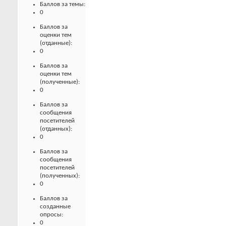
Баллов за темы:
0
Баллов за
оценки тем
(отданные):
0
Баллов за
оценки тем
(полученные):
0
Баллов за
сообщения
посетителей
(отданных):
0
Баллов за
сообщения
посетителей
(полученных):
0
Баллов за
созданные
опросы:
0