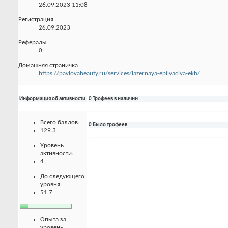
26.09.2023
11:08
Регистрация
26.09.2023
Рефералы
0
Домашняя страничка
https://pavlovabeauty.ru/services/lazernaya-epilyaciya-ekb/
Информация об активности
0 Трофеев в наличии
Всего баллов:
0 Было трофеев
129.3
Уровень
активности:
4
До следующего
уровня:
51.7
Опыта за
уровень: