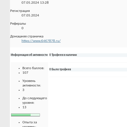
07.05.2024
13:28
Регистрация
07.05.2024
Рефералы
0
Домашняя страничка
https://www.6467878.ru/
Информация об активности
0 Трофеев в наличии
Всего баллов:
0 Было трофеев
107
Уровень
активности:
3
До следующего
уровня:
13
Опыта за
уровень: