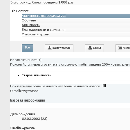
Эта страница была посещена
1,008
раз
Tab Content
Активность malizewgawrysa
Обо мне
Активность
Благодарности и симпатия
Файловый архив
Все
malizewgawrysa
Друзья
Фото
Новая активность (
)
Пожалуйста, перезагрузите эту страницу, чтобы увидеть 200+ новых элем
Старая активность
Показать ещё
Больше ничего нет
Больше ничего нового
О malizewgawrysa
Базовая информация
Дата рождения
02.03.2003 (23)
О malizewgawrysa