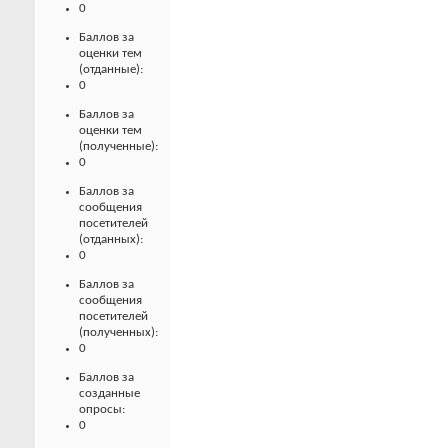
0
Баллов за
оценки тем
(отданные):
0
Баллов за
оценки тем
(полученные):
0
Баллов за
сообщения
посетителей
(отданных):
0
Баллов за
сообщения
посетителей
(полученных):
0
Баллов за
созданные
опросы:
0