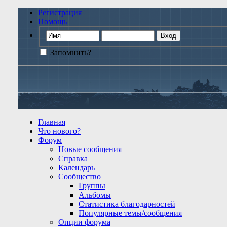
Регистрация
Помощь
Запомнить?
Главная
Что нового?
Форум
Новые сообщения
Справка
Календарь
Сообщество
Группы
Альбомы
Статистика благодарностей
Популярные темы/сообщения
Опции форума