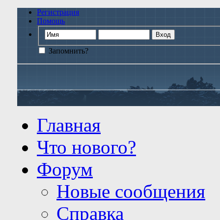
Регистрация
Помощь
Запомнить?
Главная
Что нового?
Форум
Новые сообщения
Справка