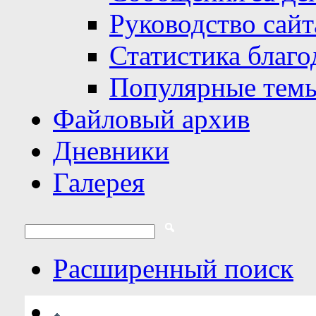
Руководство сайт
Статистика благо
Популярные тем
Файловый архив
Дневники
Галерея
Расширенный поиск