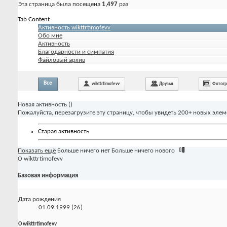
Эта страница была посещена
1,497
раз
Tab Content
Активность wikttrtimofevv
Обо мне
Активность
Благодарности и симпатия
Файловый архив
Все
wikttrtimofevv
Друзья
Фотог
Новая активность (
)
Пожалуйста, перезагрузите эту страницу, чтобы увидеть 200+ новых элем
Старая активность
Показать ещё
Больше ничего нет
Больше ничего нового
О wikttrtimofevv
Базовая информация
Дата рождения
01.09.1999 (26)
О wikttrtimofevv