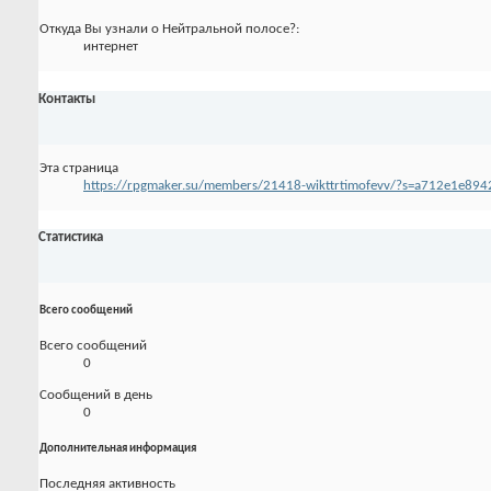
Откуда Вы узнали о Нейтральной полосе?:
интернет
Контакты
Эта страница
https://rpgmaker.su/members/21418-wikttrtimofevv/?s=a712e1e8
Статистика
Всего сообщений
Всего сообщений
0
Сообщений в день
0
Дополнительная информация
Последняя активность