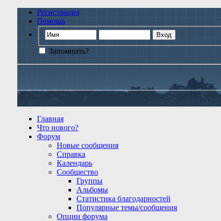
Регистрация
Помощь
Запомнить?
Главная
Что нового?
Форум
Новые сообщения
Справка
Календарь
Сообщество
Группы
Альбомы
Статистика благодарностей
Популярные темы/сообщения
Опции форума