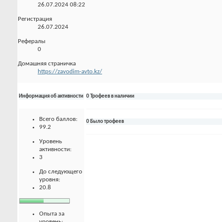
26.07.2024
08:22
Регистрация
26.07.2024
Рефералы
0
Домашняя страничка
https://zavodim-avto.kz/
Информация об активности
0 Трофеев в наличии
Всего баллов:
0 Было трофеев
99.2
Уровень
активности:
3
До следующего
уровня:
20.8
Опыта за
уровень: