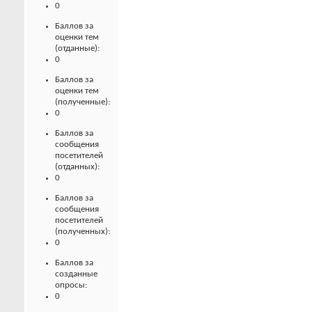
0
Баллов за
оценки тем
(отданные):
0
Баллов за
оценки тем
(полученные):
0
Баллов за
сообщения
посетителей
(отданных):
0
Баллов за
сообщения
посетителей
(полученных):
0
Баллов за
созданные
опросы:
0