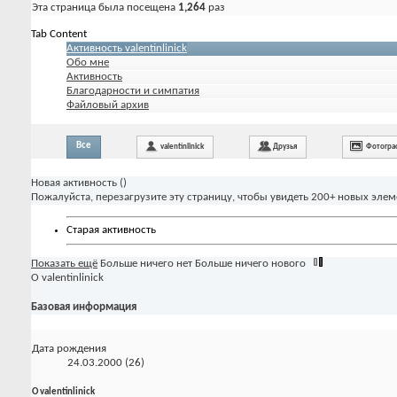
Эта страница была посещена
1,264
раз
Tab Content
Активность valentinlinick
Обо мне
Активность
Благодарности и симпатия
Файловый архив
Все
valentinlinick
Друзья
Фотогра
Новая активность (
)
Пожалуйста, перезагрузите эту страницу, чтобы увидеть 200+ новых элем
Старая активность
Показать ещё
Больше ничего нет
Больше ничего нового
О valentinlinick
Базовая информация
Дата рождения
24.03.2000 (26)
О valentinlinick