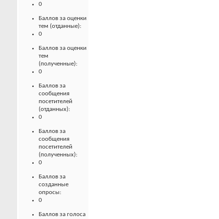
0
Баллов за оценки
тем (отданные):
0
Баллов за оценки
тем
(полученные):
0
Баллов за
сообщения
посетителей
(отданных):
0
Баллов за
сообщения
посетителей
(полученных):
0
Баллов за
созданные
опросы:
0
Баллов за голоса