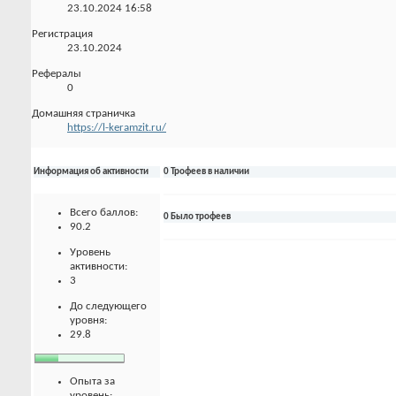
23.10.2024
16:58
Регистрация
23.10.2024
Рефералы
0
Домашняя страничка
https://l-keramzit.ru/
Информация об активности
0 Трофеев в наличии
Всего баллов:
0 Было трофеев
90.2
Уровень
активности:
3
До следующего
уровня:
29.8
Опыта за
уровень: