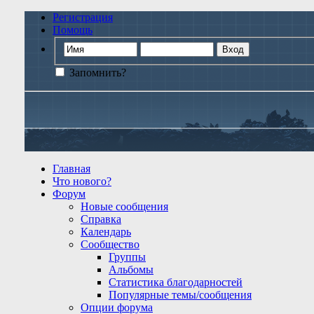
Регистрация
Помощь
Запомнить?
Главная
Что нового?
Форум
Новые сообщения
Справка
Календарь
Сообщество
Группы
Альбомы
Статистика благодарностей
Популярные темы/сообщения
Опции форума