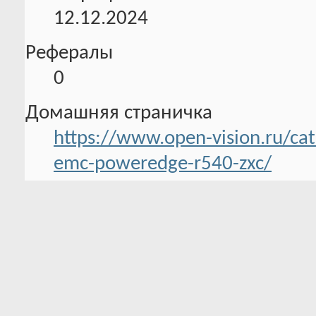
12.12.2024
Рефералы
0
Домашняя страничка
https://www.open-vision.ru/cat
emc-poweredge-r540-zxc/
Информация об активности
0 Трофеев в наличии
Всего баллов:
0 Было трофеев
85.2
Уровень
активности:
3
До следующего