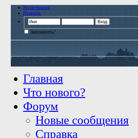
Регистрация
Помощь
Запомнить?
Главная
Что нового?
Форум
Новые сообщения
Справка