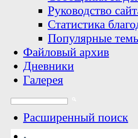
Руководство сайт
Статистика благо
Популярные тем
Файловый архив
Дневники
Галерея
Расширенный поиск