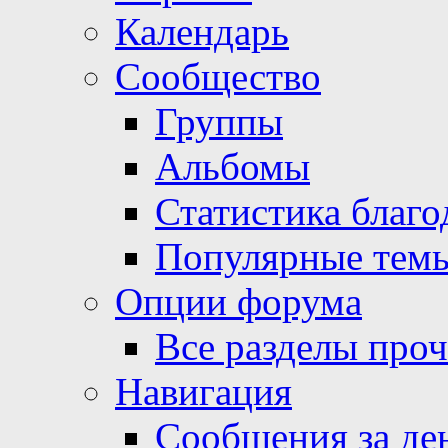
Календарь
Сообщество
Группы
Альбомы
Статистика благо
Популярные тем
Опции форума
Все разделы про
Навигация
Сообщения за де