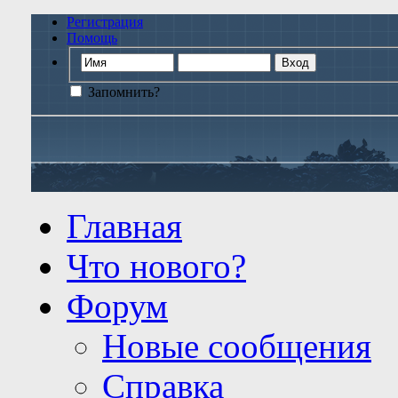
Регистрация
Помощь
Запомнить?
Главная
Что нового?
Форум
Новые сообщения
Справка