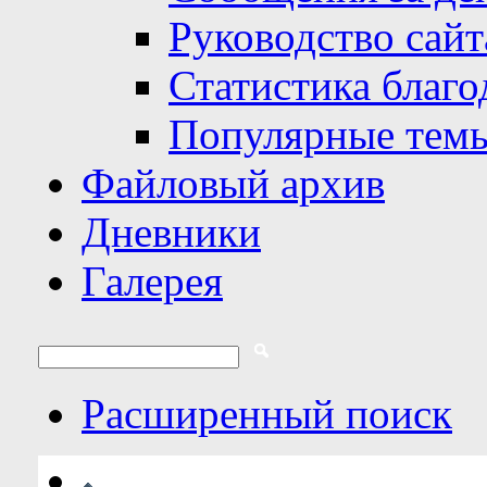
Руководство сайт
Статистика благо
Популярные тем
Файловый архив
Дневники
Галерея
Расширенный поиск