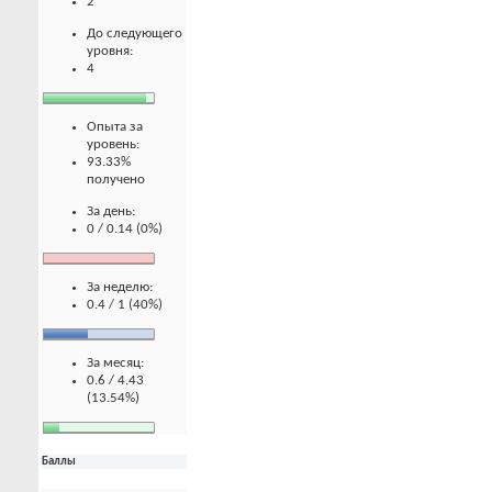
2
До следующего
уровня:
4
Опыта за
уровень:
93.33%
получено
За день:
0 / 0.14 (0%)
За неделю:
0.4 / 1 (40%)
За месяц:
0.6 / 4.43
(13.54%)
Баллы