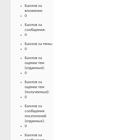
Баллов за
вложения:
0
Баллов за
сообщения:
0
Баллов за темы:
0
Баллов за
оценки тем
(отданные):
0
Баллов за
оценки тем
(полученные):
0
Баллов за
сообщения
посетителей
(отданных):
0
Баллов за