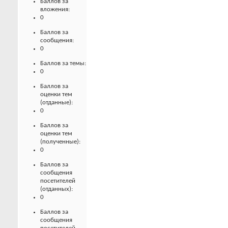
Баллов за
вложения:
0
Баллов за
сообщения:
0
Баллов за темы:
0
Баллов за
оценки тем
(отданные):
0
Баллов за
оценки тем
(полученные):
0
Баллов за
сообщения
посетителей
(отданных):
0
Баллов за
сообщения