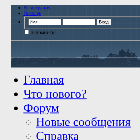
Регистрация
Помощь
Запомнить?
Главная
Что нового?
Форум
Новые сообщения
Справка