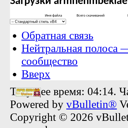
Загрузки armnenmbekia
Имя файла
Всего скачиваний
Обратная связь
Нейтральная полоса 
сообщество
Вверх
Текущее время:
04:14
. 
Powered by
vBulletin®
Ve
Copyright © 2026 vBulleti