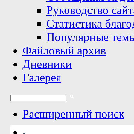
Руководство сайт
Статистика благо
Популярные тем
Файловый архив
Дневники
Галерея
Расширенный поиск