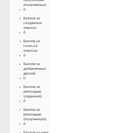
посетителей
(полученных):
0
Баллов за
созданные
опросы:
0
Баллов за
голоса в
опросах:
0
Баллов за
добавленных
друзей:
0
Баллов за
репутацию
(отданную):
0
Баллов за
репутацию
(полученную):
0
Баллов за очки