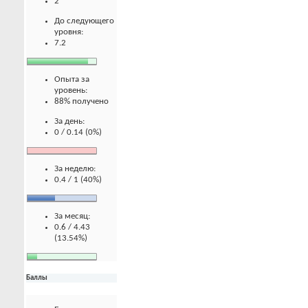
2
До следующего
уровня:
7.2
Опыта за
уровень:
88% получено
За день:
0 / 0.14 (0%)
За неделю:
0.4 / 1 (40%)
За месяц:
0.6 / 4.43
(13.54%)
Баллы