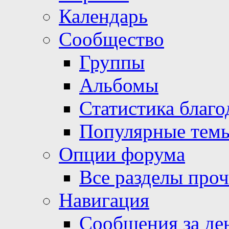
Календарь
Сообщество
Группы
Альбомы
Статистика благо
Популярные тем
Опции форума
Все разделы про
Навигация
Сообщения за де