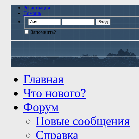
Регистрация
Помощь
Запомнить?
Главная
Что нового?
Форум
Новые сообщения
Справка