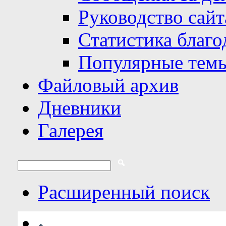
Руководство сайт
Статистика благо
Популярные тем
Файловый архив
Дневники
Галерея
Расширенный поиск