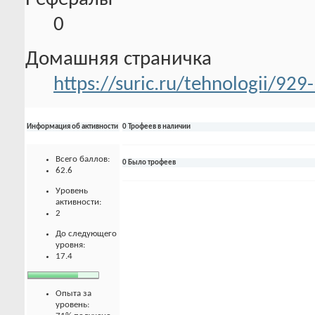
0
Домашняя страничка
https://suric.ru/tehnologii/92
Информация об активности
0 Трофеев в наличии
Всего баллов:
0 Было трофеев
62.6
Уровень
активности:
2
До следующего
уровня:
17.4
Опыта за
уровень: