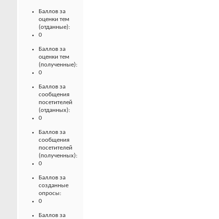
Баллов за
оценки тем
(отданные):
0
Баллов за
оценки тем
(полученные):
0
Баллов за
сообщения
посетителей
(отданных):
0
Баллов за
сообщения
посетителей
(полученных):
0
Баллов за
созданные
опросы:
0
Баллов за