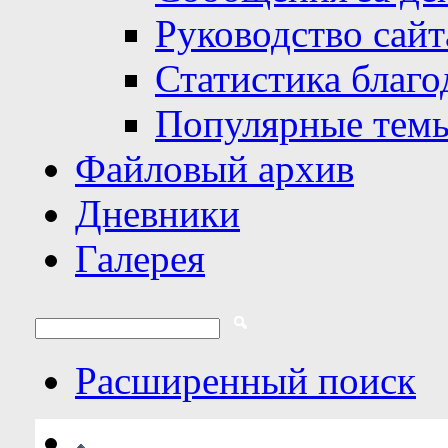
Руководство сайт
Статистика благо
Популярные тем
Файловый архив
Дневники
Галерея
Расширенный поиск