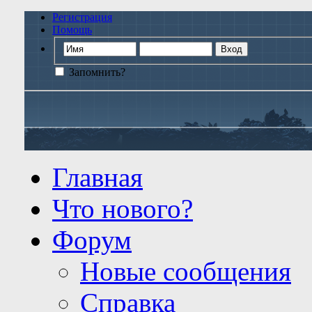
Регистрация
Помощь
Запомнить?
Главная
Что нового?
Форум
Новые сообщения
Справка