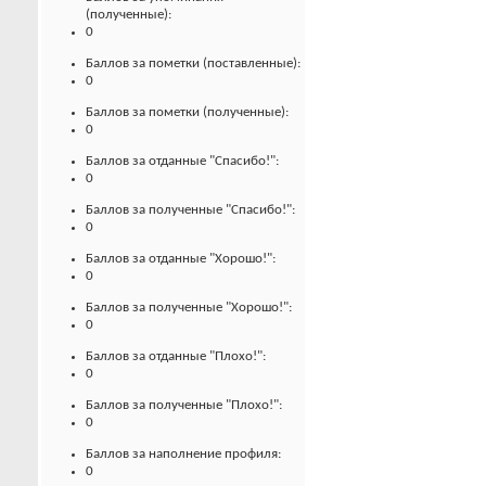
(полученные):
0
Баллов за пометки (поставленные):
0
Баллов за пометки (полученные):
0
Баллов за отданные "Спасибо!":
0
Баллов за полученные "Спасибо!":
0
Баллов за отданные "Хорошо!":
0
Баллов за полученные "Хорошо!":
0
Баллов за отданные "Плохо!":
0
Баллов за полученные "Плохо!":
0
Баллов за наполнение профиля:
0