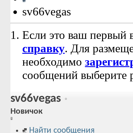
sv66vegas
Если это ваш первый 
справку
. Для размещ
необходимо
зарегист
сообщений выберите р
sv66vegas
Новичок
Найти сообщения