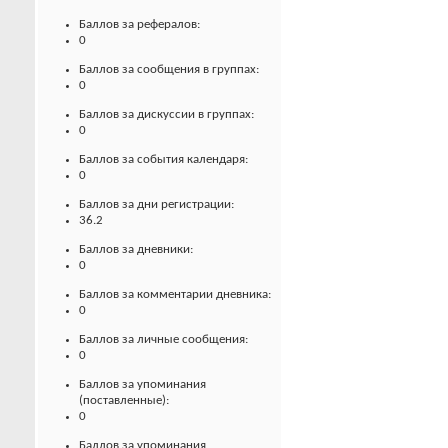
Баллов за рефералов:
0
Баллов за сообщения в группах:
0
Баллов за дискуссии в группах:
0
Баллов за события календаря:
0
Баллов за дни регистрации:
36.2
Баллов за дневники:
0
Баллов за комментарии дневника:
0
Баллов за личные сообщения:
0
Баллов за упоминания
(поставленные):
0
Баллов за упоминания