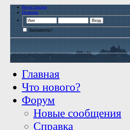
Регистрация
Помощь
Запомнить?
Главная
Что нового?
Форум
Новые сообщения
Справка