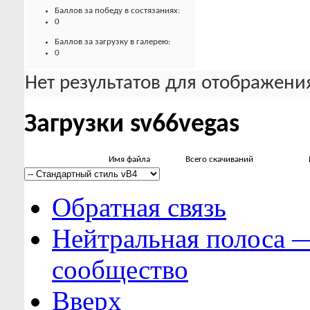
Баллов за победу в состязаниях:
0
Баллов за загрузку в галерею:
0
Нет результатов для отображения
Загрузки sv66vegas
Имя файла
Всего скачиваний
Обратная связь
Нейтральная полоса 
сообщество
Вверх