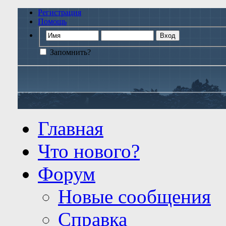
Регистрация
Помощь
Запомнить?
Главная
Что нового?
Форум
Новые сообщения
Справка