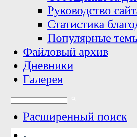
Руководство сайт
Статистика благо
Популярные тем
Файловый архив
Дневники
Галерея
Расширенный поиск