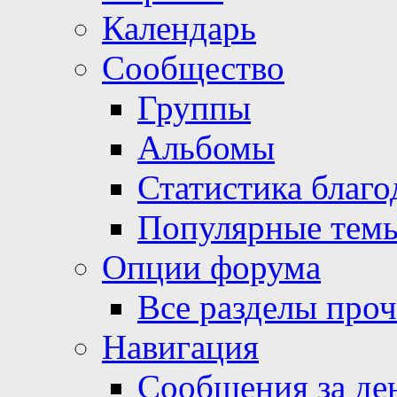
Календарь
Сообщество
Группы
Альбомы
Статистика благо
Популярные тем
Опции форума
Все разделы про
Навигация
Сообщения за де