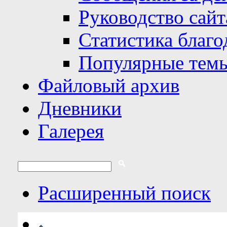
Руководство сайт
Статистика благо
Популярные тем
Файловый архив
Дневники
Галерея
Расширенный поиск