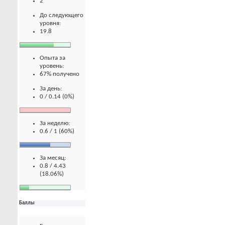
2
До следующего
уровня:
19.8
Опыта за
уровень:
67% получено
За день:
0 / 0.14 (0%)
За неделю:
0.6 / 1 (60%)
За месяц:
0.8 / 4.43
(18.06%)
Баллы