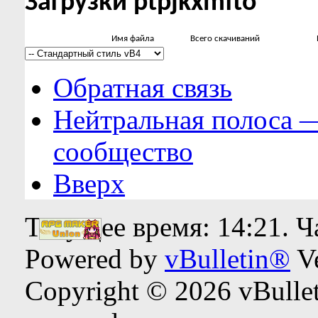
Загрузки ptpjkxmfto
Имя файла
Всего скачиваний
Обратная связь
Нейтральная полоса 
сообщество
Вверх
Текущее время:
14:21
. 
Powered by
vBulletin®
Ve
Copyright © 2026 vBulleti