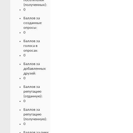
посетителей
(полученных):
0
Баллов за
созданные
опросы:
0
Баллов за
голоса в
опросах:
0
Баллов за
добавленных
друзей:
0
Баллов за
репутацию
(отданную):
0
Баллов за
репутацию
(полученную):
0
Баллов за очки