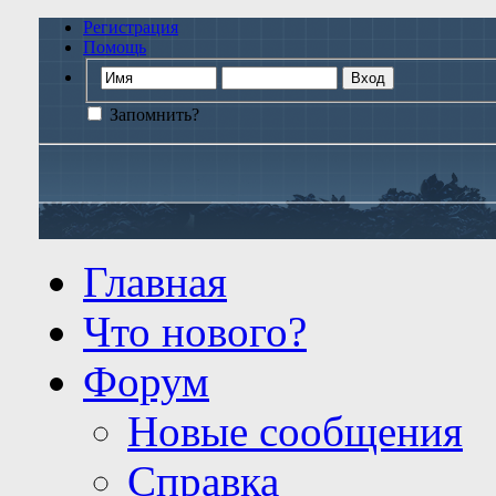
Регистрация
Помощь
Запомнить?
Главная
Что нового?
Форум
Новые сообщения
Справка