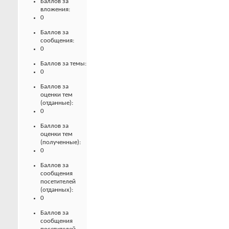
Баллов за
вложения:
0
Баллов за
сообщения:
0
Баллов за темы:
0
Баллов за
оценки тем
(отданные):
0
Баллов за
оценки тем
(полученные):
0
Баллов за
сообщения
посетителей
(отданных):
0
Баллов за
сообщения