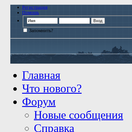
Регистрация
Помощь
Запомнить?
Главная
Что нового?
Форум
Новые сообщения
Справка