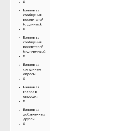
0
Баллов за
сообщения
посетителей
(отданных):
0
Баллов за
сообщения
посетителей
(полученных):
0
Баллов за
созданные
опросы:
0
Баллов за
голоса в
опросах:
0
Баллов за
добавленных
друзей:
0