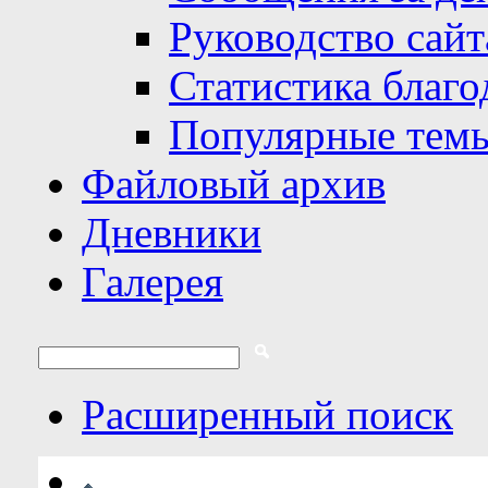
Руководство сайт
Статистика благо
Популярные тем
Файловый архив
Дневники
Галерея
Расширенный поиск