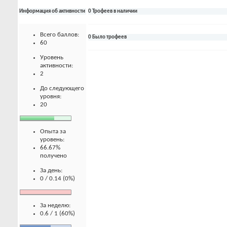
Информация об активности
0 Трофеев в наличии
Всего баллов:
0 Было трофеев
60
Уровень
активности:
2
До следующего
уровня:
20
Опыта за
уровень:
66.67%
получено
За день:
0 / 0.14 (0%)
За неделю:
0.6 / 1 (60%)