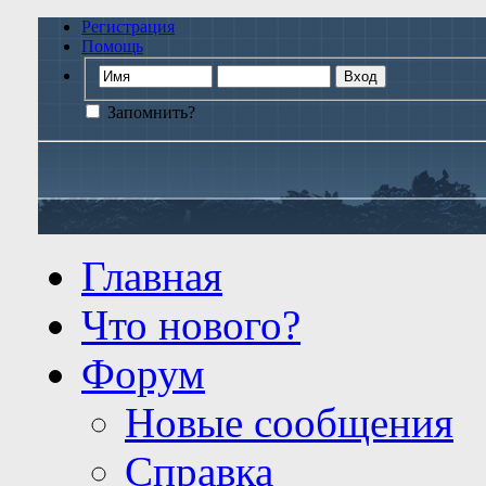
Регистрация
Помощь
Запомнить?
Главная
Что нового?
Форум
Новые сообщения
Справка