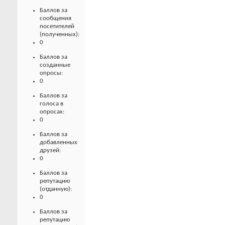
Баллов за
сообщения
посетителей
(полученных):
0
Баллов за
созданные
опросы:
0
Баллов за
голоса в
опросах:
0
Баллов за
добавленных
друзей:
0
Баллов за
репутацию
(отданную):
0
Баллов за
репутацию