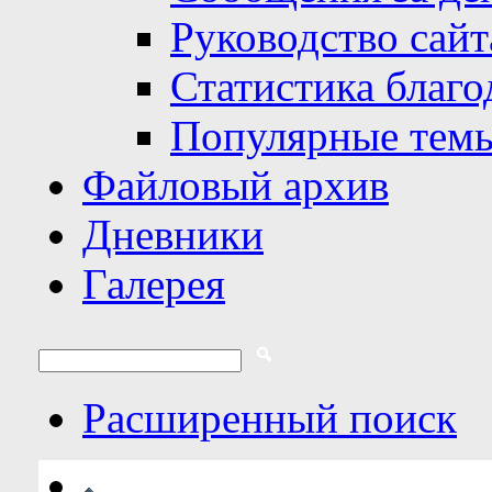
Руководство сайт
Статистика благо
Популярные тем
Файловый архив
Дневники
Галерея
Расширенный поиск