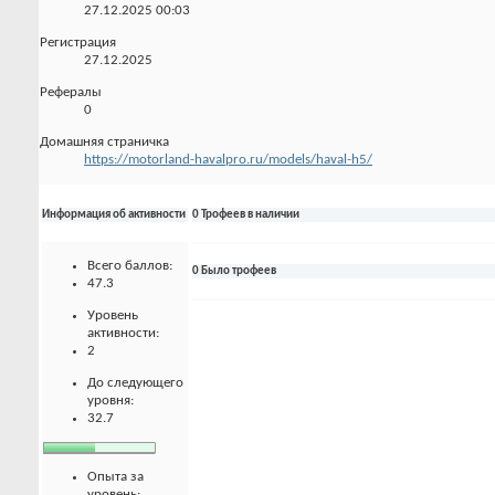
27.12.2025
00:03
Регистрация
27.12.2025
Рефералы
0
Домашняя страничка
https://motorland-havalpro.ru/models/haval-h5/
Информация об активности
0 Трофеев в наличии
Всего баллов:
0 Было трофеев
47.3
Уровень
активности:
2
До следующего
уровня:
32.7
Опыта за
уровень: