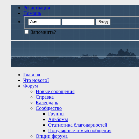
Регистрация
Помощь
Запомнить?
Главная
Что нового?
Форум
Новые сообщения
Справка
Календарь
Сообщество
Группы
Альбомы
Статистика благодарностей
Популярные темы/сообщения
Опции форума