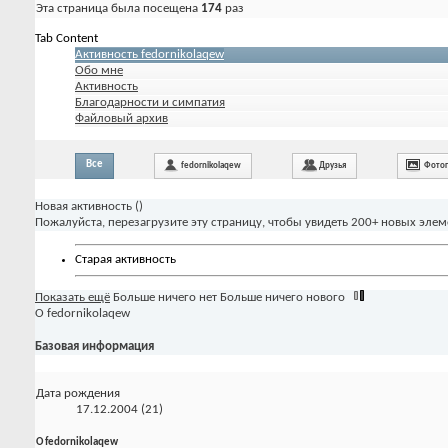
Эта страница была посещена
174
раз
Tab Content
Активность fedornikolaqew
Обо мне
Активность
Благодарности и симпатия
Файловый архив
Все
fedornikolaqew
Друзья
Фото
Новая активность (
)
Пожалуйста, перезагрузите эту страницу, чтобы увидеть 200+ новых элем
Старая активность
Показать ещё
Больше ничего нет
Больше ничего нового
О fedornikolaqew
Базовая информация
Дата рождения
17.12.2004 (21)
О fedornikolaqew