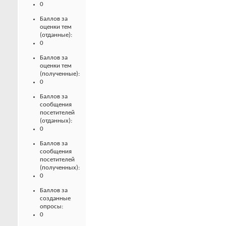
0
Баллов за
оценки тем
(отданные):
0
Баллов за
оценки тем
(полученные):
0
Баллов за
сообщения
посетителей
(отданных):
0
Баллов за
сообщения
посетителей
(полученных):
0
Баллов за
созданные
опросы:
0