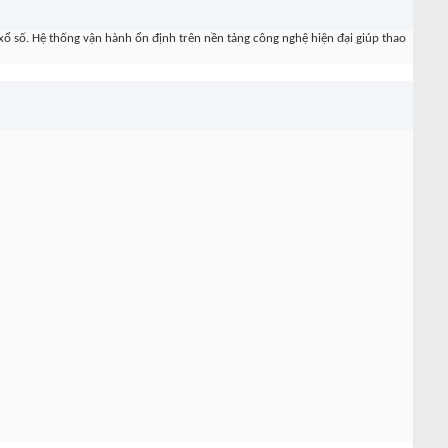
xổ số. Hệ thống vận hành ổn định trên nền tảng công nghệ hiện đại giúp thao