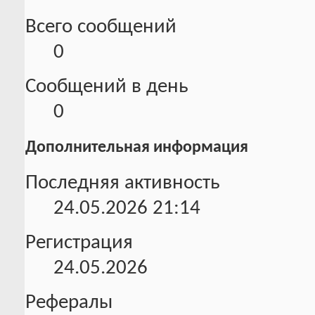
Всего сообщений
0
Сообщений в день
0
Дополнительная информация
Последняя активность
24.05.2026
21:14
Регистрация
24.05.2026
Рефералы