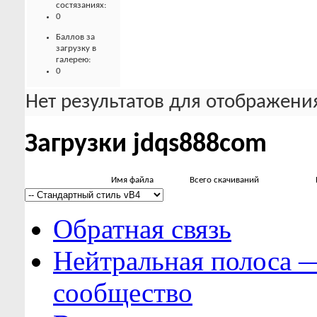
состязаниях:
0
Баллов за
загрузку в
галерею:
0
Нет результатов для отображения
Загрузки jdqs888com
Имя файла
Всего скачиваний
Обратная связь
Нейтральная полоса 
сообщество