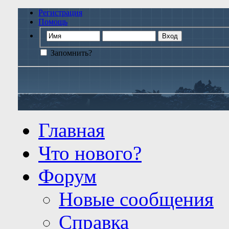
Регистрация
Помощь
Запомнить?
Главная
Что нового?
Форум
Новые сообщения
Справка