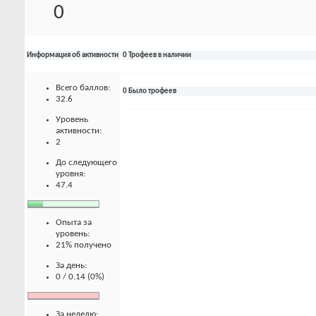
0
Информация об активности
0 Трофеев в наличии
Всего баллов:
0 Было трофеев
32.6
Уровень
активности:
2
До следующего
уровня:
47.4
Опыта за
уровень:
21% получено
За день:
0 / 0.14 (0%)
За неделю: