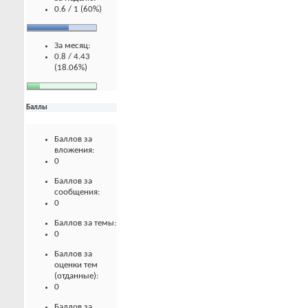
0.6 / 1 (60%)
За месяц:
0.8 / 4.43
(18.06%)
Баллы
Баллов за
вложения:
0
Баллов за
сообщения:
0
Баллов за темы:
0
Баллов за
оценки тем
(отданные):
0
Баллов за