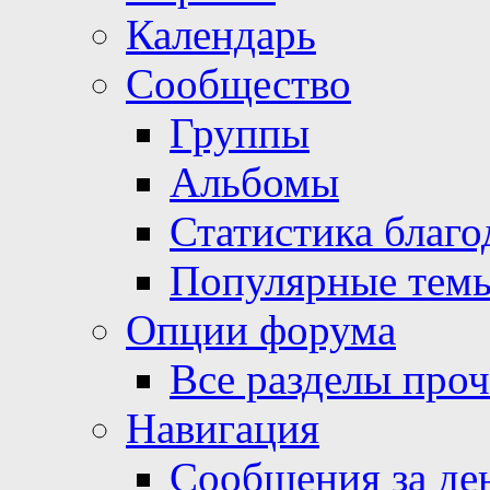
Календарь
Сообщество
Группы
Альбомы
Статистика благо
Популярные тем
Опции форума
Все разделы про
Навигация
Сообщения за де