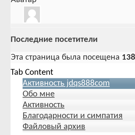
Последние посетители
Эта страница была посещена
13
Tab Content
Активность jdqs888com
Обо мне
Активность
Благодарности и симпатия
Файловый архив