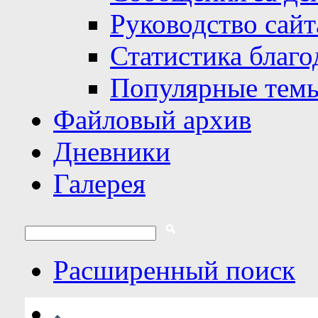
Руководство сайт
Статистика благо
Популярные тем
Файловый архив
Дневники
Галерея
Расширенный поиск