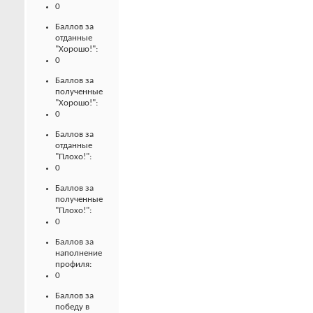
0
Баллов за
отданные
"Хорошо!":
0
Баллов за
полученные
"Хорошо!":
0
Баллов за
отданные
"Плохо!":
0
Баллов за
полученные
"Плохо!":
0
Баллов за
наполнение
профиля:
0
Баллов за
победу в