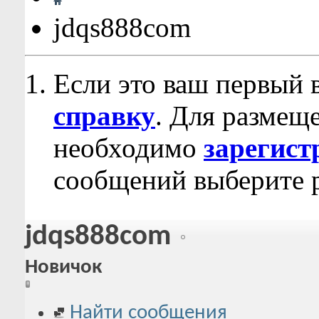
jdqs888com
Если это ваш первый 
справку
. Для размещ
необходимо
зарегист
сообщений выберите р
jdqs888com
Новичок
Найти сообщения