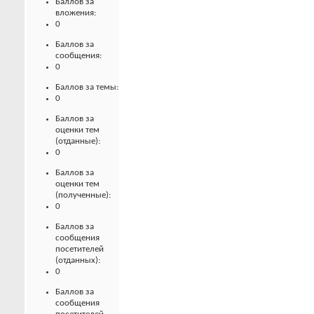
Баллов за
вложения:
0
Баллов за
сообщения:
0
Баллов за темы:
0
Баллов за
оценки тем
(отданные):
0
Баллов за
оценки тем
(полученные):
0
Баллов за
сообщения
посетителей
(отданных):
0
Баллов за
сообщения