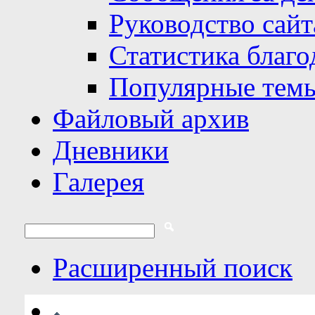
Руководство сайт
Статистика благо
Популярные тем
Файловый архив
Дневники
Галерея
Расширенный поиск