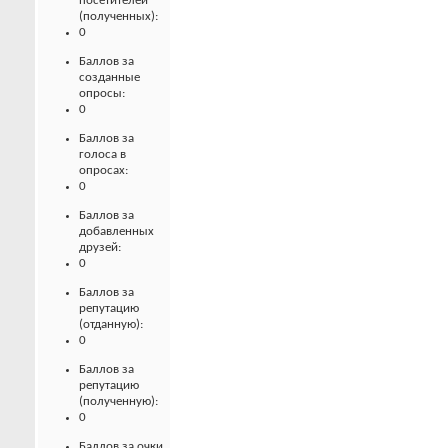
посетителей
(полученных):
0
Баллов за
созданные
опросы:
0
Баллов за
голоса в
опросах:
0
Баллов за
добавленных
друзей:
0
Баллов за
репутацию
(отданную):
0
Баллов за
репутацию
(полученную):
0
Баллов за очки