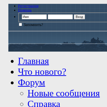
Регистрация
Помощь
Запомнить?
Главная
Что нового?
Форум
Новые сообщения
Справка