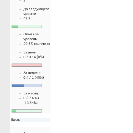
2
До следующего
уровня:
47.7
Опыта за
уровень:
20.5% получено
За день:
0 / 0.14 (0%)
За неделю:
0.4 / 1 (40%)
За месяц:
0.6 / 4.43
(13.54%)
Баллы