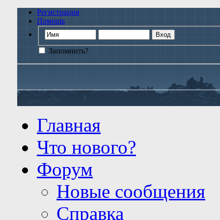
Регистрация
Помощь
Запомнить?
Главная
Что нового?
Форум
Новые сообщения
Справка