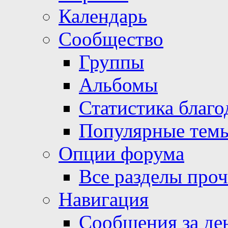
Календарь
Сообщество
Группы
Альбомы
Статистика благо
Популярные тем
Опции форума
Все разделы про
Навигация
Сообщения за де