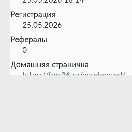
25.05.2026
18:14
Регистрация
25.05.2026
Рефералы
0
Домашняя страничка
https://fors36.ru/accelerated/
Информация об активности
0 Трофеев в наличии
Всего баллов:
0 Было трофеев
32.4
Уровень
активности:
2