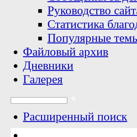
Руководство сайт
Статистика благо
Популярные тем
Файловый архив
Дневники
Галерея
Расширенный поиск