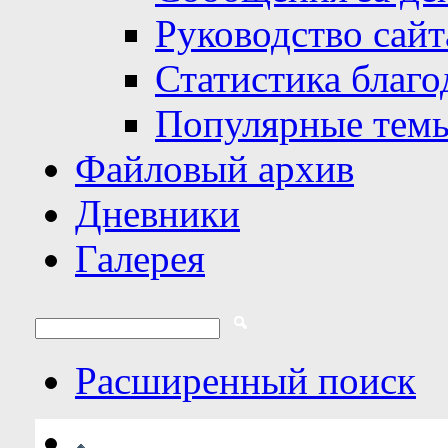
Руководство сайт
Статистика благо
Популярные тем
Файловый архив
Дневники
Галерея
Расширенный поиск