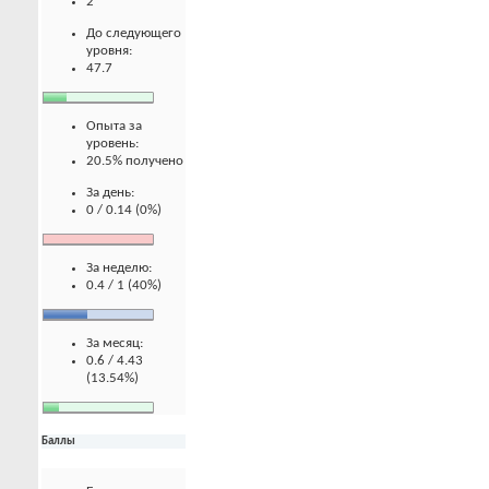
2
До следующего
уровня:
47.7
Опыта за
уровень:
20.5% получено
За день:
0 / 0.14 (0%)
За неделю:
0.4 / 1 (40%)
За месяц:
0.6 / 4.43
(13.54%)
Баллы