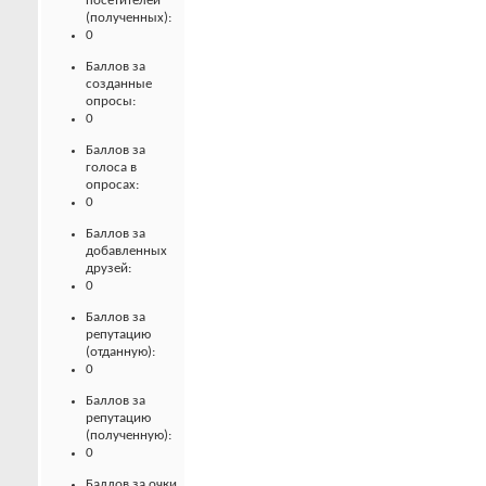
посетителей
(полученных):
0
Баллов за
созданные
опросы:
0
Баллов за
голоса в
опросах:
0
Баллов за
добавленных
друзей:
0
Баллов за
репутацию
(отданную):
0
Баллов за
репутацию
(полученную):
0
Баллов за очки