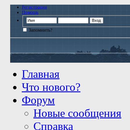
Регистрация
Помощь
Запомнить?
Главная
Что нового?
Форум
Новые сообщения
Справка