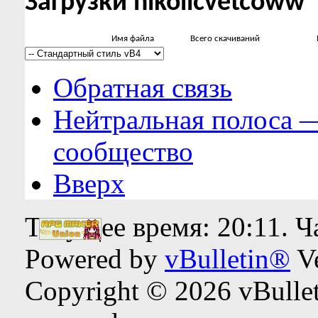
Загрузки nikollcvetcoww
Имя файла
Всего скачиваний
Обратная связь
Нейтральная полоса 
сообщество
Вверх
Текущее время:
20:11
. 
Powered by
vBulletin®
Ve
Copyright © 2026 vBulleti