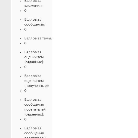
Баллов за
вложения:
0
Баллов за
сообщения:
0
Баллов за темы:
0
Баллов за
оценки тем
(отданные):
0
Баллов за
оценки тем
(полученные):
0
Баллов за
сообщения
посетителей
(отданных):
0
Баллов за
сообщения