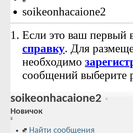
soikeonhacaione2
Если это ваш первый 
справку
. Для размещ
необходимо
зарегист
сообщений выберите р
soikeonhacaione2
Новичок
Найти сообщения