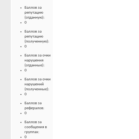
Баллов за
репутацию
(отданную):
0
Баллов за
репутацию
(полученную):
0
Баллов за очки
нарушения
(отданные):
0
Баллов за очки
нарушений
(полученные):
0
Баллов за
рефералов:
0
Баллов за
сообщения в
группах:
0