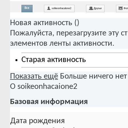
Все
soikeonhacaione2
Друзья
Фот
Новая активность (
)
Пожалуйста, перезагрузите эту с
элементов ленты активности.
Старая активность
Показать ещё
Больше ничего нет
О soikeonhacaione2
Базовая информация
Дата рождения