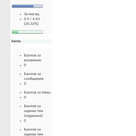
За месяц:
0.9 / 4.43
(20.32%)
Баллы
Баллов за
вложения:
0
Баллов за
сообщения:
0
Баллов за темы:
0
Баллов за
оценки тем
(отданные):
0
Баллов за
оценки тем