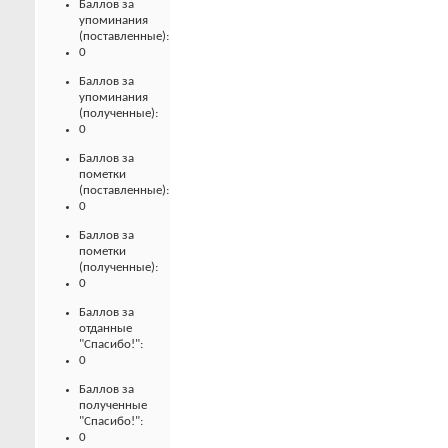
Баллов за
упоминания
(поставленные):
0
Баллов за
упоминания
(полученные):
0
Баллов за
пометки
(поставленные):
0
Баллов за
пометки
(полученные):
0
Баллов за
отданные
"Спасибо!":
0
Баллов за
полученные
"Спасибо!":
0