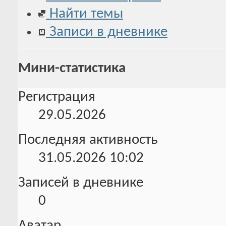
Найти темы
Записи в дневнике
Мини-статистика
Регистрация
29.05.2026
Последняя активность
31.05.2026
10:02
Записей в дневнике
0
Аватар