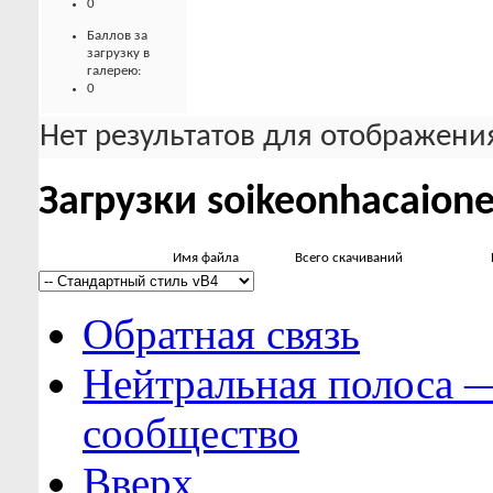
0
Баллов за
загрузку в
галерею:
0
Нет результатов для отображения
Загрузки soikeonhacaion
Имя файла
Всего скачиваний
Обратная связь
Нейтральная полоса 
сообщество
Вверх