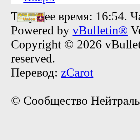
Текущее время:
16:54
. 
Powered by
vBulletin®
Ve
Copyright © 2026 vBulleti
reserved.
Перевод:
zCarot
© Сообщество Нейтраль