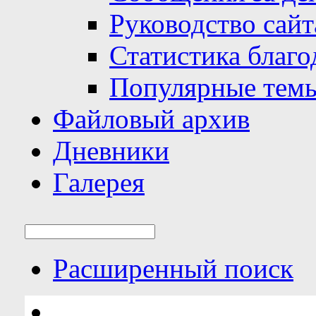
Руководство сайт
Статистика благо
Популярные тем
Файловый архив
Дневники
Галерея
Расширенный поиск