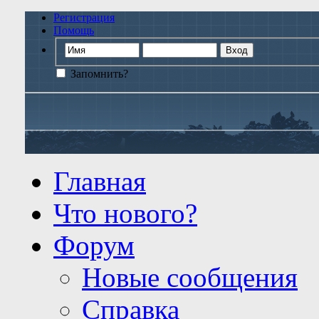
Регистрация
Помощь
Запомнить?
Главная
Что нового?
Форум
Новые сообщения
Справка