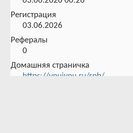
03.06.2026
00:26
Регистрация
03.06.2026
Рефералы
0
Домашняя страничка
https://vnuivnu.ru/spb/
Информация об активности
0 Трофеев в наличии
Всего баллов:
0 Было трофеев
31.6
Уровень
активности:
2