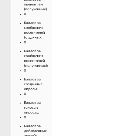
оценки тем
(полученные):
0
Баллов за
сообщения
посетителей
(отданных):
0
Баллов за
сообщения
посетителей
(полученных):
0
Баллов за
созданные
опросы:
0
Баллов за
голоса в
опросах:
0
Баллов за
добавленных
друзей: