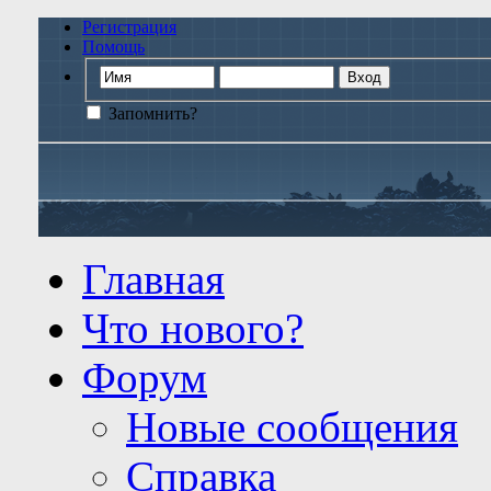
Регистрация
Помощь
Запомнить?
Главная
Что нового?
Форум
Новые сообщения
Справка