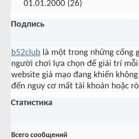
01.01.2000 (26)
Подпись
b52club
là một trong những cổng 
người chơi lựa chọn để giải trí mỗi
website giả mạo đang khiến không 
đến nguy cơ mất tài khoản hoặc rò 
Статистика
Всего сообщений