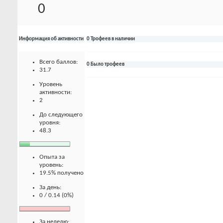
0
Информация об активности
0 Трофеев в наличии
Всего баллов:
0 Было трофеев
31.7
Уровень
активности:
2
До следующего
уровня:
48.3
Опыта за
уровень:
19.5% получено
За день:
0 / 0.14 (0%)
За неделю: