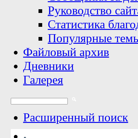
Руководство сайт
Статистика благо
Популярные тем
Файловый архив
Дневники
Галерея
Расширенный поиск