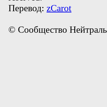
Перевод:
zCarot
© Сообщество Нейтраль