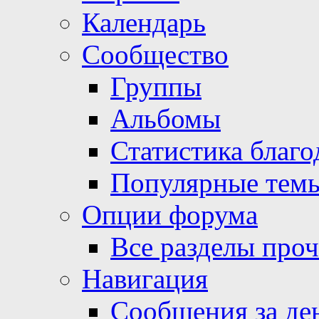
Календарь
Сообщество
Группы
Альбомы
Статистика благо
Популярные тем
Опции форума
Все разделы про
Навигация
Сообщения за де