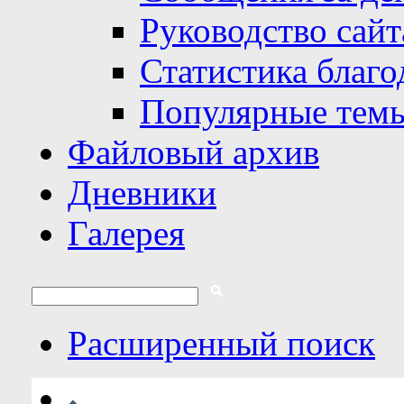
Руководство сайт
Статистика благо
Популярные тем
Файловый архив
Дневники
Галерея
Расширенный поиск