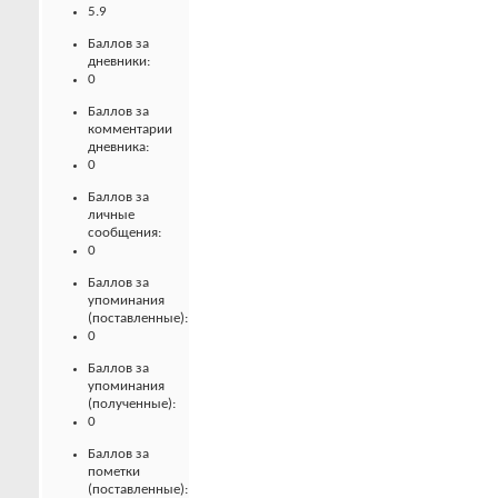
5.9
Баллов за
дневники:
0
Баллов за
комментарии
дневника:
0
Баллов за
личные
сообщения:
0
Баллов за
упоминания
(поставленные):
0
Баллов за
упоминания
(полученные):
0
Баллов за
пометки
(поставленные):