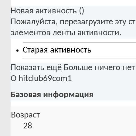
Новая активность (
)
Пожалуйста, перезагрузите эту с
элементов ленты активности.
Старая активность
Показать ещё
Больше ничего нет
О hitclub69com1
Базовая информация
Возраст
28