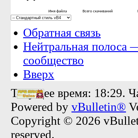
Имя файла
Всего скачиваний
Обратная связь
Нейтральная полоса 
сообщество
Вверх
Текущее время:
18:29
. 
Powered by
vBulletin®
Ve
Copyright © 2026 vBulleti
reserved.