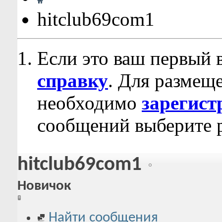
hitclub69com1
Если это ваш первый 
справку
. Для размещ
необходимо
зарегист
сообщений выберите р
hitclub69com1
Новичок
Найти сообщения