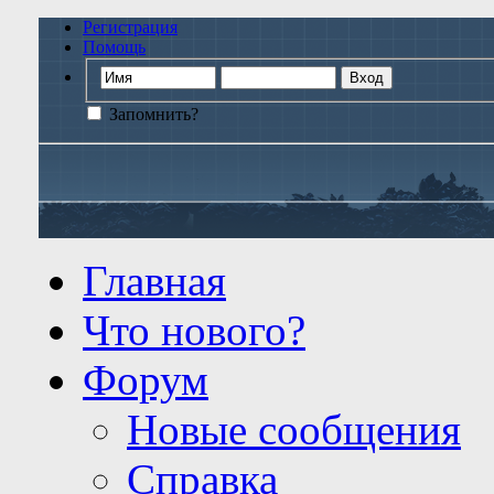
Регистрация
Помощь
Запомнить?
Главная
Что нового?
Форум
Новые сообщения
Справка