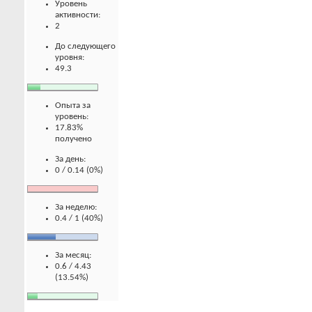
Уровень
активности:
2
До следующего
уровня:
49.3
Опыта за
уровень:
17.83%
получено
За день:
0 / 0.14 (0%)
За неделю:
0.4 / 1 (40%)
За месяц:
0.6 / 4.43
(13.54%)