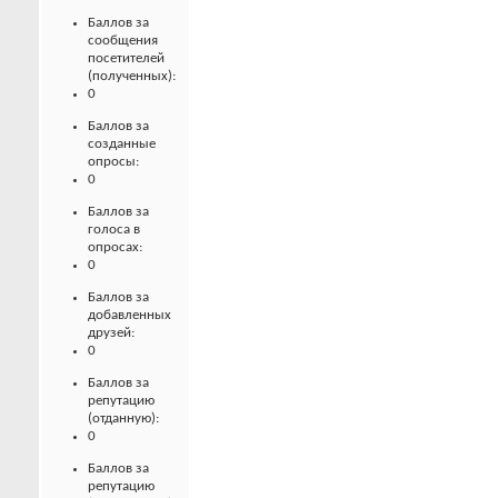
Баллов за
сообщения
посетителей
(полученных):
0
Баллов за
созданные
опросы:
0
Баллов за
голоса в
опросах:
0
Баллов за
добавленных
друзей:
0
Баллов за
репутацию
(отданную):
0
Баллов за
репутацию