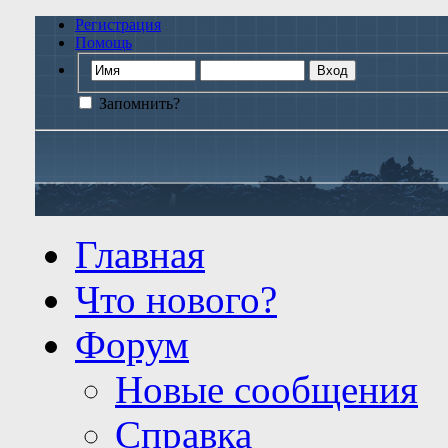
Регистрация
Помощь
Запомнить?
Главная
Что нового?
Форум
Новые сообщения
Справка