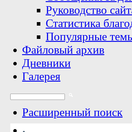
Руководство сайт
Статистика благо
Популярные тем
Файловый архив
Дневники
Галерея
Расширенный поиск