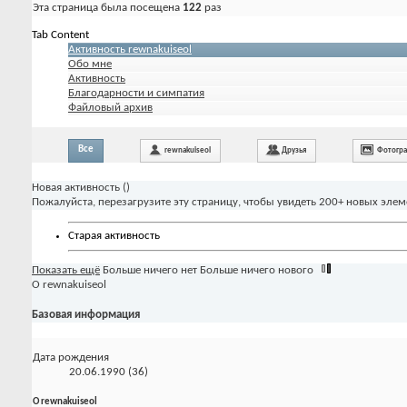
Эта страница была посещена
122
раз
Tab Content
Активность rewnakuiseol
Обо мне
Активность
Благодарности и симпатия
Файловый архив
Все
rewnakuiseol
Друзья
Фотогр
Новая активность (
)
Пожалуйста, перезагрузите эту страницу, чтобы увидеть 200+ новых элем
Старая активность
Показать ещё
Больше ничего нет
Больше ничего нового
О rewnakuiseol
Базовая информация
Дата рождения
20.06.1990 (36)
О rewnakuiseol