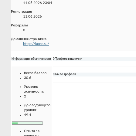
11.06.2026
23:04
Регистрация
11.06.2026
Рефералы
0
Домашняя страничка
https://kone.su/
Информация об активности
0 Трофеев в наличии
Всего баллов:
0 Было трофеев
30.6
Уровень
активности:
2
До следующего
уровня:
49.4
Опыта за
уровень: