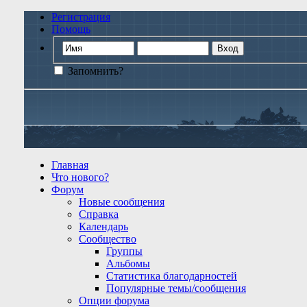
Регистрация
Помощь
Запомнить?
Главная
Что нового?
Форум
Новые сообщения
Справка
Календарь
Сообщество
Группы
Альбомы
Статистика благодарностей
Популярные темы/сообщения
Опции форума