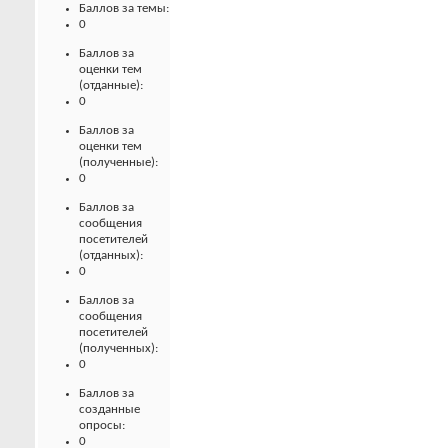
Баллов за темы:
0
Баллов за
оценки тем
(отданные):
0
Баллов за
оценки тем
(полученные):
0
Баллов за
сообщения
посетителей
(отданных):
0
Баллов за
сообщения
посетителей
(полученных):
0
Баллов за
созданные
опросы:
0