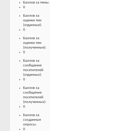
Баллов за темы:
0
Баллов за
оценки тем
(отданные):
0
Баллов за
оценки тем
(полученные):
0
Баллов за
сообщения
посетителей
(отданных):
0
Баллов за
сообщения
посетителей
(полученных):
0
Баллов за
созданные
опросы:
0