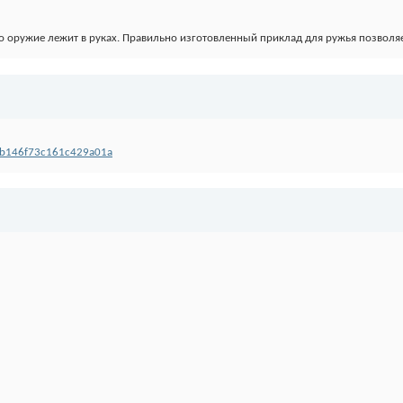
о оружие лежит в руках. Правильно изготовленный приклад для ружья позволяе
25b146f73c161c429a01a