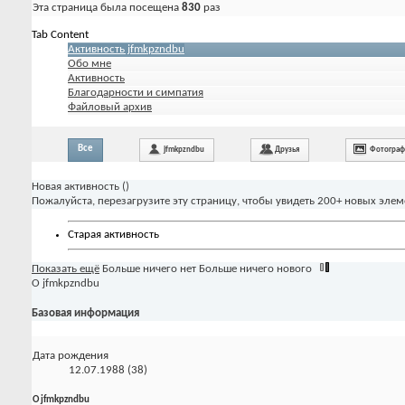
Эта страница была посещена
830
раз
Tab Content
Активность jfmkpzndbu
Обо мне
Активность
Благодарности и симпатия
Файловый архив
Все
jfmkpzndbu
Друзья
Фотогра
Новая активность (
)
Пожалуйста, перезагрузите эту страницу, чтобы увидеть 200+ новых элем
Старая активность
Показать ещё
Больше ничего нет
Больше ничего нового
О jfmkpzndbu
Базовая информация
Дата рождения
12.07.1988 (38)
О jfmkpzndbu