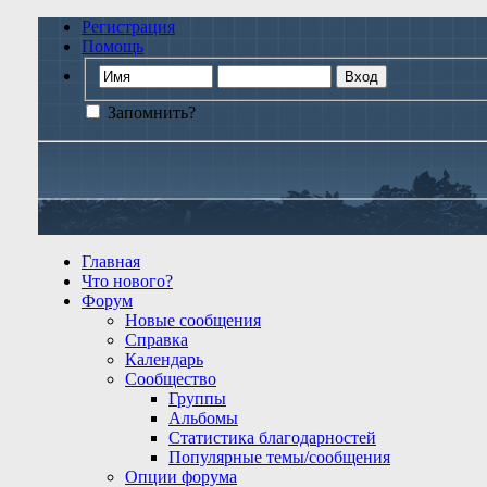
Регистрация
Помощь
Запомнить?
Главная
Что нового?
Форум
Новые сообщения
Справка
Календарь
Сообщество
Группы
Альбомы
Статистика благодарностей
Популярные темы/сообщения
Опции форума