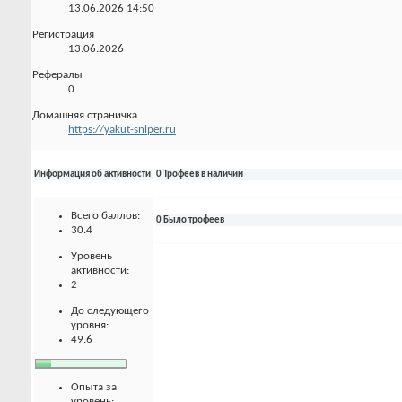
13.06.2026
14:50
Регистрация
13.06.2026
Рефералы
0
Домашняя страничка
https://yakut-sniper.ru
Информация об активности
0 Трофеев в наличии
Всего баллов:
0 Было трофеев
30.4
Уровень
активности:
2
До следующего
уровня:
49.6
Опыта за
уровень: