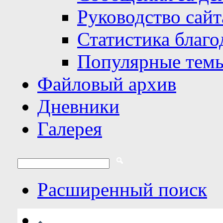
Руководство сайт
Статистика благо
Популярные тем
Файловый архив
Дневники
Галерея
Расширенный поиск