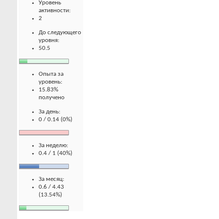
Уровень
активности:
2
До следующего
уровня:
50.5
Опыта за
уровень:
15.83%
получено
За день:
0 / 0.14 (0%)
За неделю:
0.4 / 1 (40%)
За месяц:
0.6 / 4.43
(13.54%)