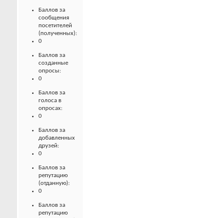
Баллов за
сообщения
посетителей
(полученных):
0
Баллов за
созданные
опросы:
0
Баллов за
голоса в
опросах:
0
Баллов за
добавленных
друзей:
0
Баллов за
репутацию
(отданную):
0
Баллов за
репутацию