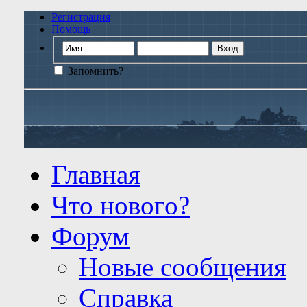
Регистрация
Помощь
Запомнить?
Главная
Что нового?
Форум
Новые сообщения
Справка