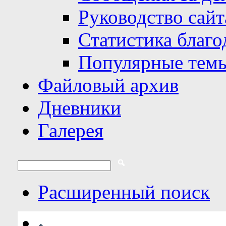
Руководство сайт
Статистика благо
Популярные тем
Файловый архив
Дневники
Галерея
Расширенный поиск