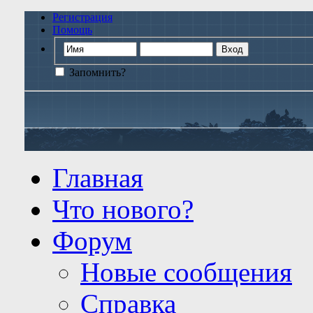
Регистрация
Помощь
Запомнить?
Главная
Что нового?
Форум
Новые сообщения
Справка