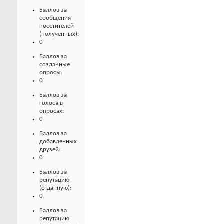
Баллов за
сообщения
посетителей
(полученных):
0
Баллов за
созданные
опросы:
0
Баллов за
голоса в
опросах:
0
Баллов за
добавленных
друзей:
0
Баллов за
репутацию
(отданную):
0
Баллов за
репутацию