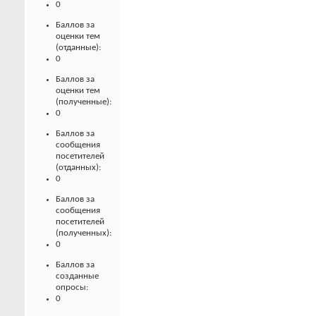
0
Баллов за
оценки тем
(отданные):
0
Баллов за
оценки тем
(полученные):
0
Баллов за
сообщения
посетителей
(отданных):
0
Баллов за
сообщения
посетителей
(полученных):
0
Баллов за
созданные
опросы:
0