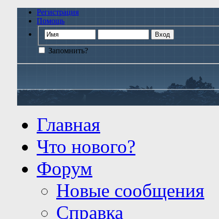
Регистрация
Помощь
Запомнить?
Главная
Что нового?
Форум
Новые сообщения
Справка