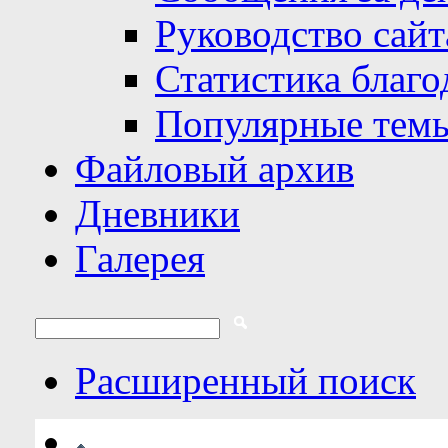
Руководство сайт
Статистика благо
Популярные тем
Файловый архив
Дневники
Галерея
Расширенный поиск