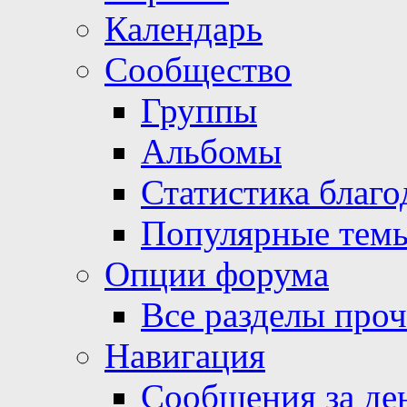
Календарь
Сообщество
Группы
Альбомы
Статистика благо
Популярные тем
Опции форума
Все разделы про
Навигация
Сообщения за де