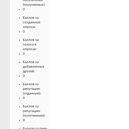
посетителей
(полученных):
0
Баллов за
созданные
опросы:
0
Баллов за
голоса в
опросах:
0
Баллов за
добавленных
друзей:
0
Баллов за
репутацию
(отданную):
0
Баллов за
репутацию
(полученную):
0
Баллов за очки