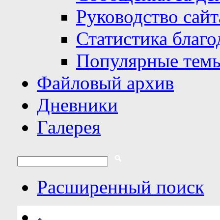
Руководство сайт
Статистика благо
Популярные тем
Файловый архив
Дневники
Галерея
Расширенный поиск