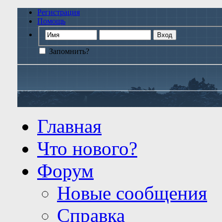
Регистрация
Помощь
Запомнить?
Главная
Что нового?
Форум
Новые сообщения
Справка