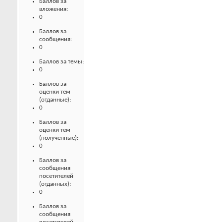
Баллов за
вложения:
0
Баллов за
сообщения:
0
Баллов за темы:
0
Баллов за
оценки тем
(отданные):
0
Баллов за
оценки тем
(полученные):
0
Баллов за
сообщения
посетителей
(отданных):
0
Баллов за
сообщения