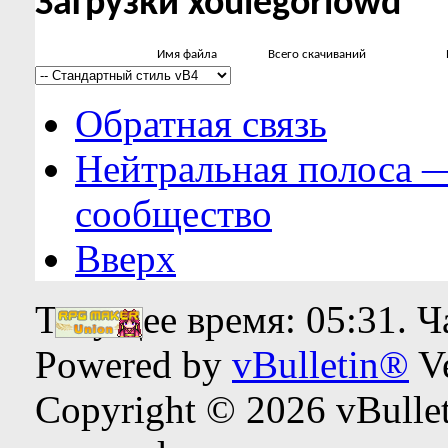
Загрузки xoulegorlowd
Имя файла
Всего скачиваний
Обратная связь
Нейтральная полоса 
сообщество
Вверх
Текущее время:
05:31
. 
Powered by
vBulletin®
Ve
Copyright © 2026 vBulleti