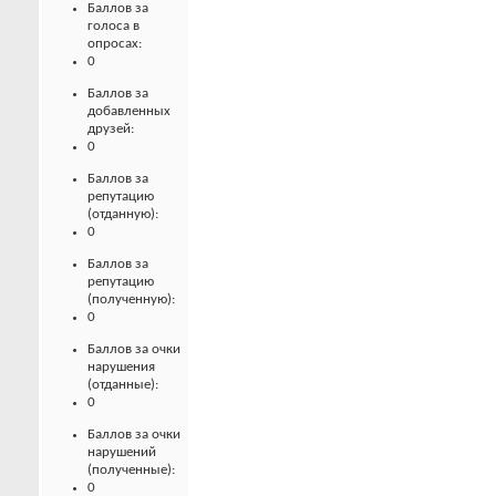
Баллов за
голоса в
опросах:
0
Баллов за
добавленных
друзей:
0
Баллов за
репутацию
(отданную):
0
Баллов за
репутацию
(полученную):
0
Баллов за очки
нарушения
(отданные):
0
Баллов за очки
нарушений
(полученные):
0