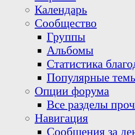
Календарь
Сообщество
Группы
Альбомы
Статистика благо
Популярные тем
Опции форума
Все разделы про
Навигация
Сообщения за де