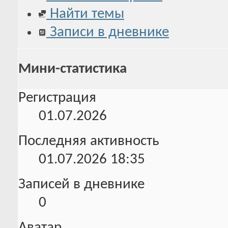
Найти темы
Записи в дневнике
Мини-статистика
Регистрация
01.07.2026
Последняя активность
01.07.2026
18:35
Записей в дневнике
0
Аватар