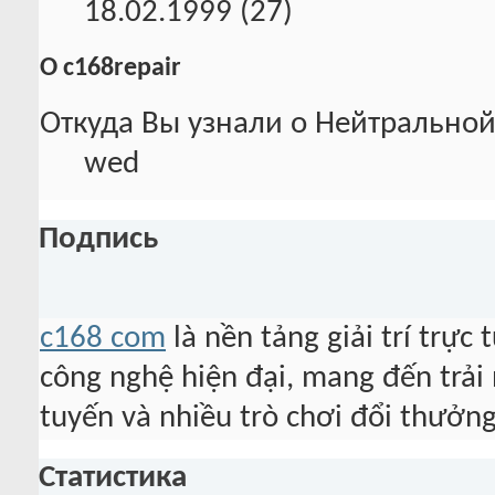
18.02.1999 (27)
О c168repair
Откуда Вы узнали о Нейтральной
wed
Подпись
c168 com
là nền tảng giải trí trự
công nghệ hiện đại, mang đến trải 
tuyến và nhiều trò chơi đổi thưởn
Статистика