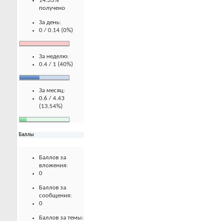
14.33%
получено
За день:
0 / 0.14 (0%)
За неделю:
0.4 / 1 (40%)
За месяц:
0.6 / 4.43
(13.54%)
Баллы
Баллов за
вложения:
0
Баллов за
сообщения:
0
Баллов за темы: