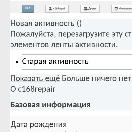
Все
c168repair
Друзья
Фотограф
Новая активность (
)
Пожалуйста, перезагрузите эту с
элементов ленты активности.
Старая активность
Показать ещё
Больше ничего нет
О c168repair
Базовая информация
Дата рождения