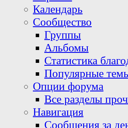
Календарь
Сообщество
Группы
Альбомы
Статистика благо
Популярные тем
Опции форума
Все разделы про
Навигация
Сообщения за де