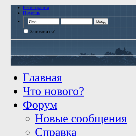
Регистрация
Помощь
Запомнить?
Главная
Что нового?
Форум
Новые сообщения
Справка