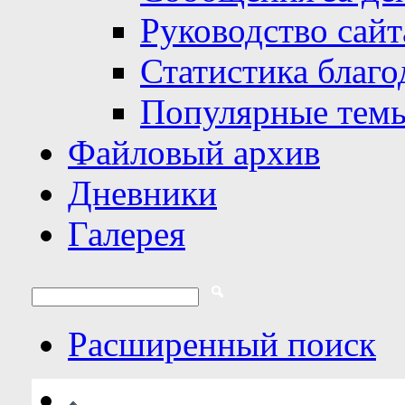
Руководство сайт
Статистика благо
Популярные тем
Файловый архив
Дневники
Галерея
Расширенный поиск