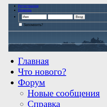
Регистрация
Помощь
Запомнить?
Главная
Что нового?
Форум
Новые сообщения
Справка