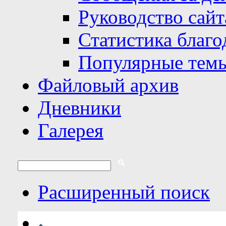
Руководство сайт
Статистика благо
Популярные тем
Файловый архив
Дневники
Галерея
Расширенный поиск