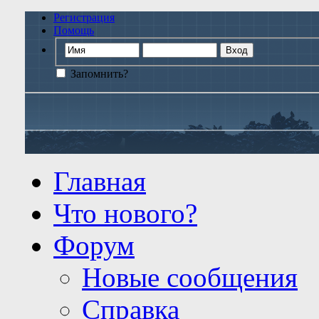
Регистрация
Помощь
Запомнить?
Главная
Что нового?
Форум
Новые сообщения
Справка